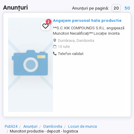
Anunțuri
20
50
Anunțuri pe pagină:
Angajam personal hala productie
2
**S.C. KIK COMPOUNDS S.R.L. angajează
Muncitori Necalificați** Locație: Incinta
Uzina Produse Speciale Dragomirești
Dumbrava, Dambovita
S.A., Dumbrava, jud. Dâmbovița Acces
10 iulie
facil: la doar **7 km de Târgoviște**
Telefon validat
(aprox. 10 minute cu mașina)
Responsabilități -Asamblarea și
ambalarea produselor; -Operarea utilajelor
...
Publi24
Anunțuri
Dambovita
Locuri de munca
Muncitori productie - depozit - logistica