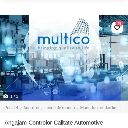
38
1
/ 1
Publi24
Anunțuri
Locuri de munca
Muncitori productie - depozit - logistica
Angajam Controlor Calitate Automotive