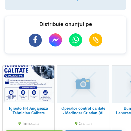
Distribuie anunțul pe
Igrasto HR Angajeaza
Operator control calitate
Bunge: Asistent
Tehnician Calitate
- Madinger Cristian (Al
Laborato
13-lea salariu &
Transport inclus)
Timisoara
Cristian