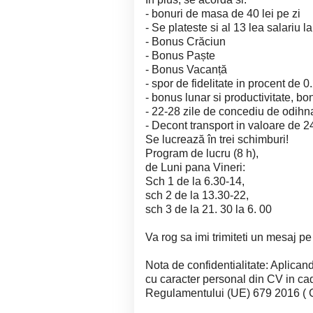
- bonuri de masa de 40 lei pe zi
- Se plateste si al 13 lea salariu l
- Bonus Crăciun
- Bonus Paște
- Bonus Vacanță
- spor de fidelitate in procent de 
- bonus lunar si productivitate, bo
- 22-28 zile de concediu de odihn
- Decont transport in valoare de 24
Se lucrează în trei schimburi!
Program de lucru (8 h),
de Luni pana Vineri:
Sch 1 de la 6.30-14,
sch 2 de la 13.30-22,
sch 3 de la 21. 30 la 6. 00
Va rog sa imi trimiteti un mesaj p
Nota de confidentialitate: Aplicand
cu caracter personal din CV in cad
Regulamentului (UE) 679 2016 ( GD