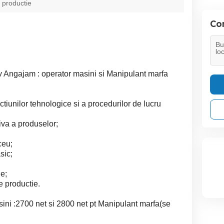
 productie
Con
ov Angajam : operator masini si Manipulant marfa
tiunilor tehnologice si a procedurilor de lucru
iva a produselor;
ceu;
sic;
e;
e productie.
ini :2700 net si 2800 net pt Manipulant marfa(se