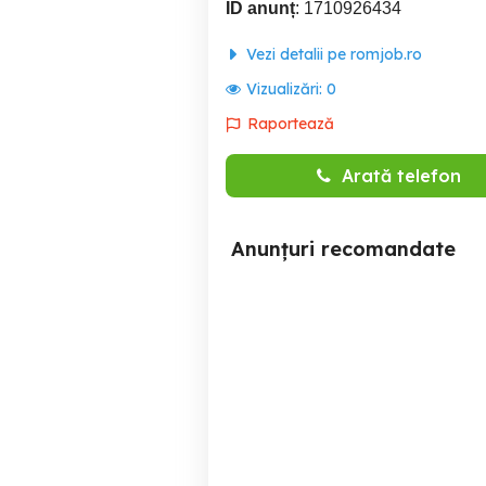
ID anunț
: 1710926434
Vezi detalii pe romjob.ro
Vizualizări:
0
Raportează
Arată telefon
Anunțuri recomandate
Angajare ambalator
Anagaje
manual la Chiajna