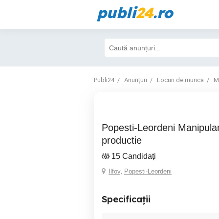
publi
24
.ro
Publi24
Anunțuri
Locuri de munca
M
Popesti-Leordeni Manipulant sau operator
productie
15 Candidați
Ilfov
,
Popesti-Leordeni
Specificații