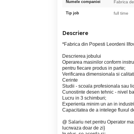
Numele companiei
Fabrica de
Tip job
full time
Descriere
*Fabrica din Popesti Leordeni Ilf
Descrierea jobului
Operarea masinilor conform instruc
pentru fiecare produs in parte;
Verificarea dimensionala si calitat
Cerinte
Studii - scoala profesionala sau li
Cunostinte desen tehnic - nivel ba
Lucru in 3 schimburi;
Experienta minim un an in industri
Capacitatea de a intelege fluxul d
@ Salariu net pentru Operator mas
lucrwaza doar de zi}
In plus, se acorda si: