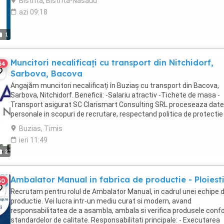
Bistrita, Bistrita-Nasaud
azi 09:18
1
Muncitori necalificați cu transport din Nitchidorf,
34
Sarbova, Bacova
Angajăm muncitori necalificați în Buziaș cu transport din Bacova,
Sarbova, Nitchidorf. Beneficii: -Salariu atractiv -Tichete de masa -
Transport asigurat SC Clarismart Consulting SRL proceseaza date
personale in scopuri de recrutare, respectand politica de protectie
datelor cu caracter personal. ...
Buzias, Timis
ieri 11:49
2
Ambalator Manual in fabrica de productie - Ploiest
30
Recrutam pentru rolul de Ambalator Manual, in cadrul unei echipe 
productie. Vei lucra intr-un mediu curat si modern, avand
responsabilitatea de a asambla, ambala si verifica produsele con
standardelor de calitate. Responsabilitati principale: - Executarea