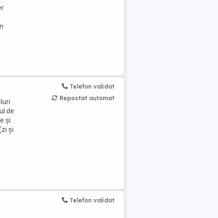
er
În
Telefon validat
Repostat automat
luri
ul de
e și
zi și
Telefon validat