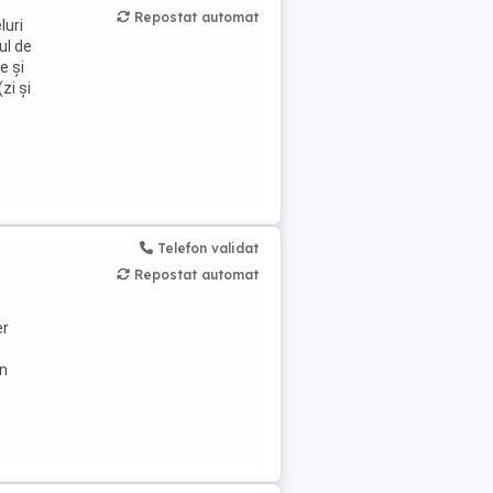
Repostat automat
luri
ul de
e și
zi și
Telefon validat
Repostat automat
er
În