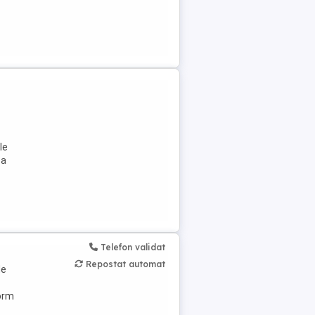
le
 a
Telefon validat
i
Repostat automat
de
form