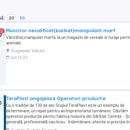
nă:
20
50
Muncitor necalificat(barbat)manipulant marf
21
Vânzător,manipulat marfa, la un magazin de cereale si furaje pent
animale
Dragasani, Valcea
azi 15:22
TeraPlast angajeaza Operatori productie
Cu o tradiție de 130 de ani, Grupul TeraPlast este un exemplu de
determinare, un reper pentru antreprenoriatul românesc. Căutăm
operatori producție pentru fabrica noastra din Sărățel. Cerințe: - Ș
generală, profesională sau liceu - Îndemânare, atentie si precizie în
desfăsurarea activită ii - ...