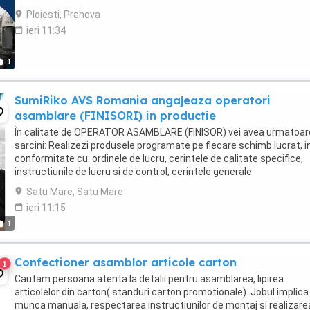
operatiunilor de asamblare si ambalare ...
Ploiesti, Prahova
ieri 11:34
1
SumiRiko AVS Romania angajeaza operatori
asamblare (FINISORI) in productie
În calitate de OPERATOR ASAMBLARE (FINISOR) vei avea urmatoar
sarcini: Realizezi produsele programate pe fiecare schimb lucrat, i
conformitate cu: ordinele de lucru, cerintele de calitate specifice,
instructiunile de lucru si de control, cerintele generale
corespunzatoare celei mai bune practici, ...
Satu Mare, Satu Mare
ieri 11:15
1
Confectioner asamblor articole carton
1
Cautam persoana atenta la detalii pentru asamblarea, lipirea
articolelor din carton( standuri carton promotionale). Jobul implica
munca manuala, respectarea instructiunilor de montaj si realizare