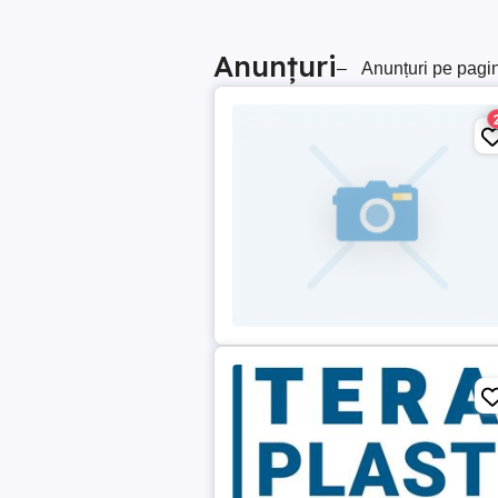
Anunțuri
–
Anunțuri pe pagi