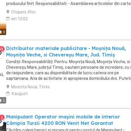
produsului finit. Responsabilitati: - Asamblarea articolelor din cart
conform specificatiilor si instructiunilor - ...
Otopeni, Ilfov
ieri 10:02
3
Distribuitor materiale publicitare - Moșnița Nouă,
33
Moșnița Veche, si Chevereșu Mare, Jud. Timiș
Condiții: Responsabilități: Pentru: Moșnița Nouă, Moșnița Veche, si
Chevereșu Mare, județul Timiș, cautam persoane de incredere, cu
de raspundere, care au disponibilitate de lucru cateva ore pe
saptamana. Aria de activitate: in apropierea domiciliului dvs. Puteti
ajunge in echipa noastra, apeland ...
Mosnita Noua, Timis
4 august
1
Manipulant Operator mașini mobile de interior
1
Câmpia Turzii 4200 RON Venit Net Garantat
Căutăm colegi harnici și pricepuți pentru postul de Manipulant -