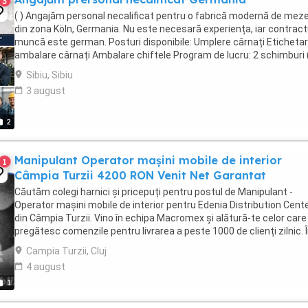
3
( ) Angajăm personal necalificat pentru o fabrică modernă de meze
din zona Köln, Germania. Nu este necesară experiența, iar contract
muncă este german. Posturi disponibile: Umplere cârnați Etichetar
ambalare cârnați Ambalare chiftele Program de lucru: 2 schimburi (
...
Sibiu, Sibiu
3 august
2
Manipulant Operator mașini mobile de interior
1
Câmpia Turzii 4200 RON Venit Net Garantat
Căutăm colegi harnici și pricepuți pentru postul de Manipulant -
Operator mașini mobile de interior pentru Edenia Distribution Cent
din Câmpia Turzii. Vino în echipa Macromex și alătură-te celor care
pregătesc comenzile pentru livrarea a peste 1000 de clienți zilnic. 
primele 3 luni, venitul garantat ...
Campia Turzii, Cluj
4 august
1