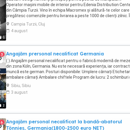
Operator mașini mobile de interior pentru Edenia Distribution Cent
din Câmpia Turzii. Vino în echipa Macromex și alătură-te celor care
pregătesc comenzile pentru livrarea a peste 1000 de clienți zilnic. 
primele 3 luni, venitul garantat ...
Campia Turzii, Cluj
4 august
1
Angajăm prersonal necalificat Germania
3
( ) Angajăm personal necalificat pentru o fabrică modernă de meze
din zona Köln, Germania. Nu este necesară experiența, iar contract
muncă este german. Posturi disponibile: Umplere cârnați Etichetar
ambalare cârnați Ambalare chiftele Program de lucru: 2 schimburi (
...
Sibiu, Sibiu
3 august
2
Angajăm personal necalificat la bandă-abatorul
6
Tönnies, Germania(1800-2500 euro NET)