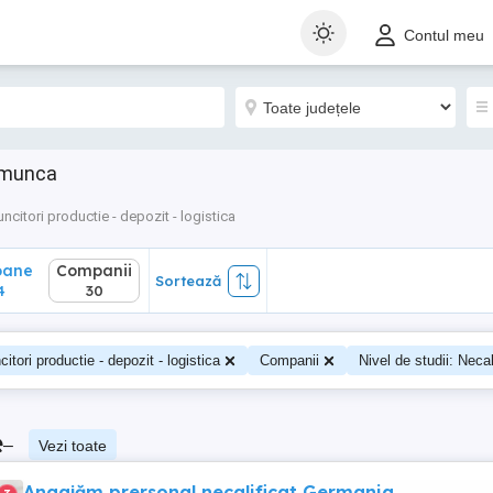
ane
Companii
Sortează
Contul meu
30
e munca
ncitori productie - depozit - logistica
oane
Companii
Sortează
4
30
itori productie - depozit - logistica
Companii
Nivel de studii: Necal
e
–
Vezi toate
Angajăm prersonal necalificat Germania