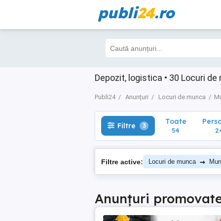
publi
24
.ro
Toate
Perso
Filtre
3
54
24
Depozit, logistica • 30 Locuri d
Publi24
Anunțuri
Locuri de munca
Mu
Toate
Pers
Filtre
3
54
2
→
Filtre active:
Locuri de munca
Munc
Anunțuri promovat