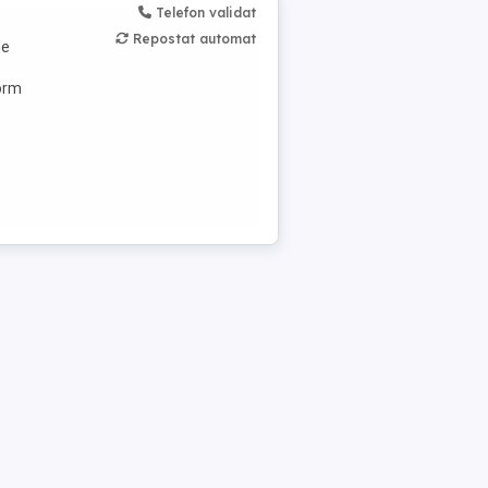
Telefon validat
i
Repostat automat
de
form