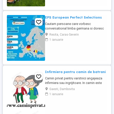
de lucru în sistemul de îngrijire la domiciliu
. Ce oferim: Salariu net atractiv: 1.600 ...
EPS European Perfect Selections
Cautam persoane care vorbesc
conversational limba germana si doresc
sa lucreze in Austria si Germania. NU SE
Resita, Caras-Severin
PERCEPE COMISION Salariul este atractiv!
1 ianuarie
Va rugam sa ne contactati pentru detalii.
Infirmiera pentru camin de batrani
Camin privat pentru varstnici angajeaza
infirmiera sau ingrijitoare. In camin este
personal medical 24 7. Asiguram mesele.
Gaesti, Dambovita
Mai multe detalii, la telefon.
1 ianuarie