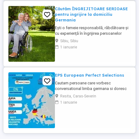
Căutăm ÎNGRIJITOARE SERIOASE
pentru ingrijire la domiciliu
Germania
Ești o femeie responsabilă, răbdătoare și
cu experiență în îngrijirea persoanelor
vârstnice? Avem oportunități excelente de
Sibiu, Sibiu
lucru în Germania (îngrijire la domiciliu)!
1 ianuarie
Prin firma noastră ai oportunități excelente
de lucru în sistemul de îngrijire la domiciliu
. Ce oferim: Salariu net atractiv: 1.600 ...
EPS European Perfect Selections
Cautam persoane care vorbesc
conversational limba germana si doresc
sa lucreze in Austria si Germania. NU SE
Resita, Caras-Severin
PERCEPE COMISION Salariul este atractiv!
1 ianuarie
Va rugam sa ne contactati pentru detalii.