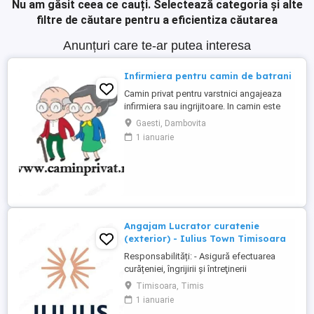
Nu am găsit ceea ce cauți.
Selectează categoria și alte
filtre de căutare pentru a eficientiza căutarea
Anunțuri care te-ar putea interesa
Infirmiera pentru camin de batrani
Camin privat pentru varstnici angajeaza
infirmiera sau ingrijitoare. In camin este
personal medical 24 7. Asiguram mesele.
Gaesti, Dambovita
Mai multe detalii, la telefon.
1 ianuarie
Angajam Lucrator curatenie
(exterior) - Iulius Town Timisoara
Responsabilități: - Asigură efectuarea
curățeniei, îngrijirii şi întreţinerii
amplasamentului exterior al Mall-ului; -
Timisoara, Timis
Colectează cartoanele din locaţie şi le
1 ianuarie
trimite spre punctul de colectare; - Pe timp