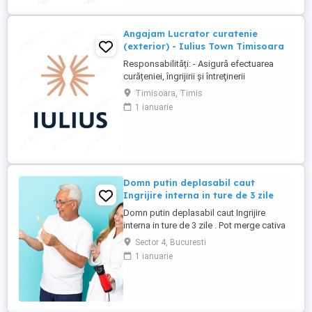
Angajam Lucrator curatenie
(exterior) - Iulius Town Timisoara
Responsabilități: - Asigură efectuarea
curățeniei, îngrijirii şi întreţinerii
amplasamentului exterior al Mall-ului; -
Timisoara, Timis
Colectează cartoanele din locaţie şi le
1 ianuarie
trimite spre punctul de colectare; - Pe timp
de iarnă procedează la îndepărtarea
zăpezii din parcare (cu soluţii şi utilaje
specifice); - ...
Domn putin deplasabil caut
Ingrijire interna in ture de 3 zile
Domn putin deplasabil caut Ingrijire
interna in ture de 3 zile . Pot merge cativa
pasi doar ajutat. Poti castiga in 15 zile , 53
Sector 4, Bucuresti
milioane + prime. Ridicat din pat, pus pe
1 ianuarie
scaunul cu rotile , de mers unde este
nevoie si inapoi. Eu sunt inalt si robust.
deci trebuie sa fii puternica puternic si
rezistenta ...