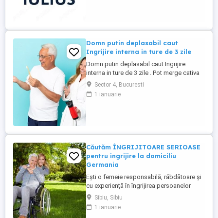
de iarnă procedează la îndepărtarea
zăpezii din parcare (cu soluţii şi utilaje
specifice); - ...
Domn putin deplasabil caut
Ingrijire interna in ture de 3 zile
Domn putin deplasabil caut Ingrijire
interna in ture de 3 zile . Pot merge cativa
pasi doar ajutat. Poti castiga in 15 zile , 53
Sector 4, Bucuresti
milioane + prime. Ridicat din pat, pus pe
1 ianuarie
scaunul cu rotile , de mers unde este
nevoie si inapoi. Eu sunt inalt si robust.
deci trebuie sa fii puternica puternic si
rezistenta ...
Căutăm ÎNGRIJITOARE SERIOASE
pentru ingrijire la domiciliu
Germania
Ești o femeie responsabilă, răbdătoare și
cu experiență în îngrijirea persoanelor
vârstnice? Avem oportunități excelente de
Sibiu, Sibiu
lucru în Germania (îngrijire la domiciliu)!
1 ianuarie
Prin firma noastră ai oportunități excelente