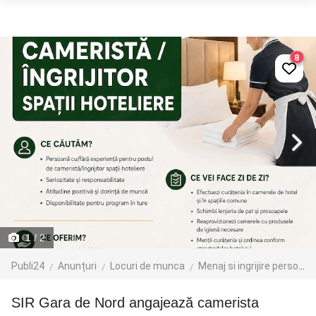
8
1
/ 2
Publi24
Anunțuri
Locuri de munca
Menaj si ingrijire persoane
SIR Gara de Nord angajează camerista