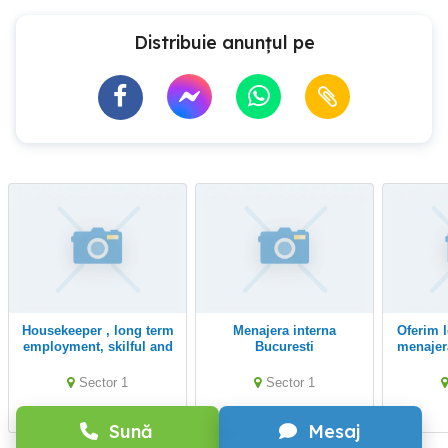
Distribuie anunțul pe
Housekeeper , long term
menajera interna
Oferim loc de munca de
employment, skilful and
Bucuresti
menajera
neat!
Sector 1
Sector 1
Sună
Mesaj