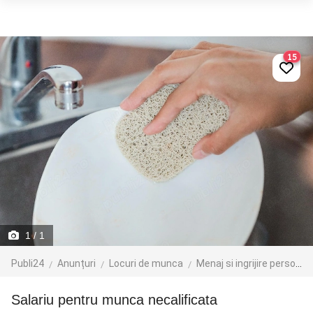
15
1
/ 1
Publi24
Anunțuri
Locuri de munca
Menaj si ingrijire persoane
salariu pentru munca necalificata