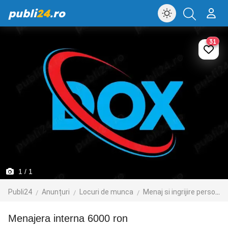
publi
24
.ro
31
1
/ 1
Publi24
Anunțuri
Locuri de munca
Menaj si ingrijire persoane
menajera interna 6000 ron