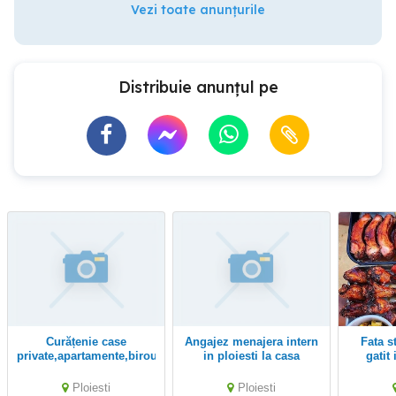
Vezi toate anunțurile
Distribuie anunțul pe
Curățenie case
Angajez menajera intern
fata studentă pentru
private,apartamente,birouri
in ploiesti la casa
gatit
m
Ploiesti
Ploiesti