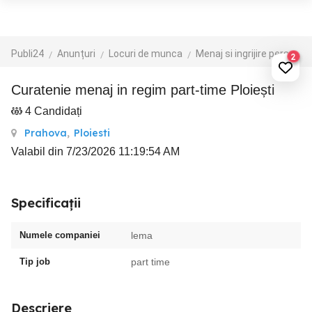
Publi24
Anunțuri
Locuri de munca
Menaj si ingrijire persoane
2
Curatenie menaj in regim part-time Ploiești
4 Candidați
Prahova
,
Ploiesti
Valabil din 7/23/2026 11:19:54 AM
Specificații
Numele companiei
lema
Tip job
part time
Descriere