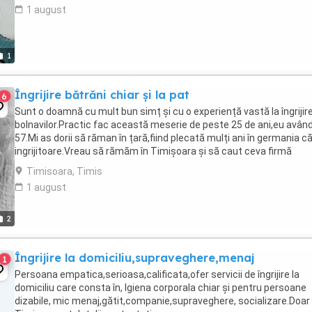
1 august
1
Îngrijire bătrăni chiar și la pat
6
Sunt o doamnă cu mult bun simț și cu o experiență vastă la îngrijir
bolnavilor.Practic fac această meserie de peste 25 de ani,eu avân
57.Mi as dorii să răman în țară,fiind plecată mulți ani în germania c
ingrijitoare.Vreau să rămăm în Timișoara și să caut ceva firmă
serioasă care să mă angajeze cu ...
Timisoara, Timis
1 august
2
Îngrijire la domiciliu,supraveghere,menaj
1
Persoana empatica,serioasa,calificata,ofer servicii de îngrijire la
domiciliu care consta în, Igiena corporala chiar și pentru persoane
dizabile, mic menaj,gătit,companie,supraveghere, socializare.Doar 