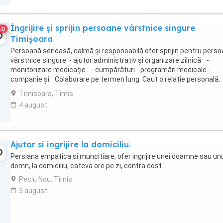
Îngrijire și sprijin persoane vârstnice singure
10
Timișoara
Persoană serioasă, calmă și responsabilă ofer sprijin pentru pers
vârstnice singure: - ajutor administrativ și organizare zilnică -
monitorizare medicație - cumpărături - programări medicale -
companie și Colaborare pe termen lung. Caut o relație personală,
stabilă, pe termen lung, bazată pe ...
Timisoara, Timis
4 august
Ajutor si ingrijire la domiciliu.
Persiana empatica si muncitiare, ofer ingrijire unei doamne sau un
domn, la domiciliu, cateva ore pe zi, contra cost.
Peciu Nou, Timis
3 august