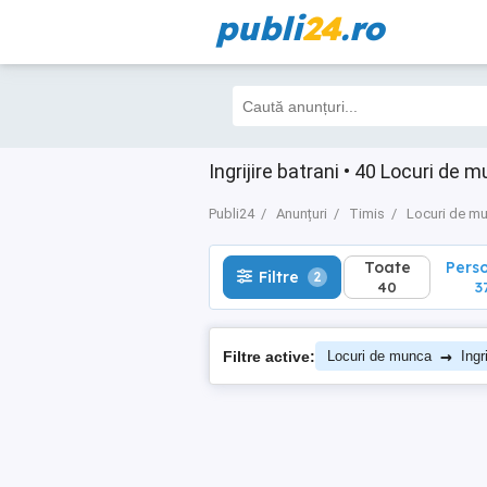
publi
24
.ro
Toate
Perso
Filtre
2
40
37
Ingrijire batrani • 40 Locuri de 
Publi24
Anunțuri
Timis
Locuri de m
Toate
Pers
Filtre
2
40
3
→
Filtre active:
Locuri de munca
Ingr