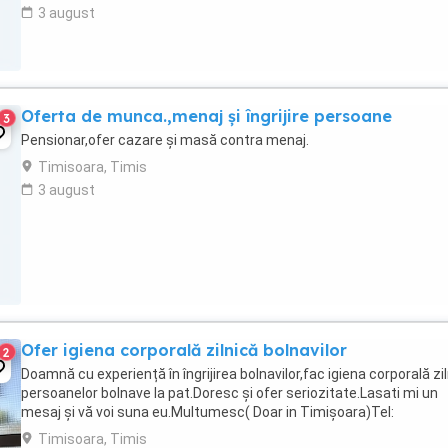
3 august
Oferta de munca.,menaj și îngrijire persoane
3
Pensionar,ofer cazare și masă contra menaj.
Timisoara, Timis
3 august
Ofer igiena corporală zilnică bolnavilor
2
Doamnă cu experiență în îngrijirea bolnavilor,fac igiena corporală zi
persoanelor bolnave la pat.Doresc și ofer seriozitate.Lasati mi un
mesaj și vă voi suna eu.Multumesc( Doar in Timișoara)Tel:
Timisoara, Timis