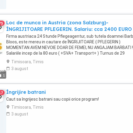
Loc de munca in Austria (zona Salzburg)-
75
ÎNGRIJITOARE PFLEGERIN. Salariu: cca 2400 EURO
Firma austriaca 24 Stunde Pflegeagentur, sub tutela doamnei Bar
Bloos, este mereu in cautare de ÎNGRIJITOARE { PFLEGERIN }
MOMENTAN AVEM NEVOIE DOAR DE FEMEI, NU ANGAJAM BARBATI !!
Salariile incep de la 80 euro ( +SVA+ Transport+ ) Turnus de 29
respectiv 30 de zile ! ****ACEST ...
Timisoara, Timis
3 august
1
Îngrijire batrani
17
Caut sa îngrijesc batrani sau copii orice program!
Timisoara, Timis
3 august