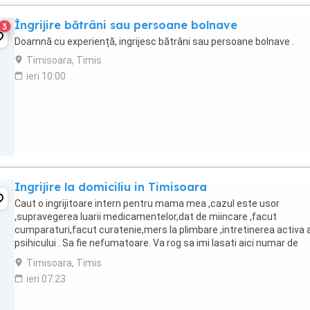
Îngrijire bătrâni sau persoane bolnave
3
Doamnă cu experiență, ingrijesc bătrâni sau persoane bolnave .
Timisoara, Timis
ieri 10:00
Ingrijire la domiciliu in Timisoara
Caut o ingrijitoare intern pentru mama mea ,cazul este usor
,supravegerea luarii medicamentelor,dat de miincare ,facut
cumparaturi,facut curatenie,mers la plimbare ,intretinerea activa 
psihicului . Sa fie nefumatoare. Va rog sa imi lasati aici numar de
telefon si sa imi ziceti unde ati mai lucrat ...
Timisoara, Timis
ieri 07:23