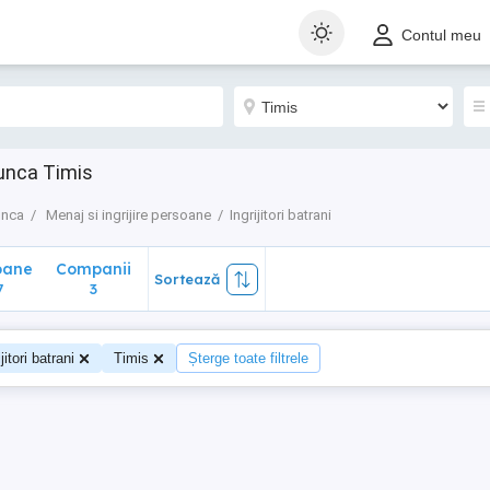
ane
Companii
Sortează
Contul meu
3
munca Timis
unca
Menaj si ingrijire persoane
Ingrijitori batrani
oane
Companii
Sortează
7
3
ijitori batrani
Timis
Șterge toate filtrele