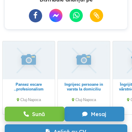
Pansez escare
Ingrijesc persoane in
Îngrijitoare persoane
..profesionalism
varsta la domiciliu
vârstn
..punctualitate ..
Cluj-Napoca
Cluj-Napoca
Sună
Mesaj
Aplică cu CV