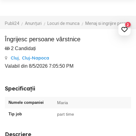
Publi24
Anunțuri
Locuri de munca
Menaj si ingrijire persoane
2
Îngrijesc persoane vârstnice
2 Candidați
Cluj
,
Cluj-Napoca
Valabil din 8/5/2026 7:05:50 PM
Specificații
Numele companiei
Maria
Tip job
part time
Descriere