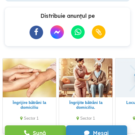
Distribuie anunțul pe
Îngrijire bătrâni la
Îngrijite bătrâni la
loc
domiciliu
domiciliu.
Sector 1
Sector 1
Sună
Mesaj