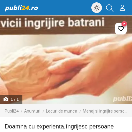
publi
24
.ro
2
1
/ 1
Publi24
Anunțuri
Locuri de munca
Menaj si ingrijire persoane
Doamna cu experienta,îngrijesc persoane