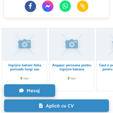
Ingrijire batrani Italia
Angajez persoana pentru
Caut o persoană serioasa
perioade lungi sau
ingrijire batrana
pentru 
inlocuiri
bătrân, 
Iasi
Iasi
Mesaj
Aplică cu CV