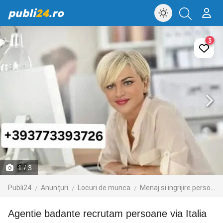
publi
24
.ro
3
1
/ 3
Publi24
Anunțuri
Locuri de munca
Menaj si ingrijire persoane
Agentie badante recrutam persoane via Italia