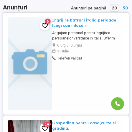
Anunțuri
20
50
Anunțuri pe pagină:
Ingrijire batrani italia perioade
6
lungi sau inlocuiri
Angajam personal pentru ingrijirea
persoanelor varstnice in Italia. Oferim
stabilitate si sprijin pe toata perioada
Giurgiu, Giurgiu
contractului. Nu percepem nicio taxa in
31 iulie
Romania sau Italia! Cunostinte medii de
Telefon validat
limba italiana! Experienta si recomandarile
constituie avantaj!
Gospodina pentru casa,curte si
14
gradina.