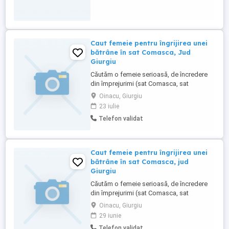
Caut femeie pentru îngrijirea unei
bătrâne în sat Comasca, Jud
Giurgiu
Căutăm o femeie serioasă, de încredere
din împrejurimi (sat Comasca, sat
Braniștea sau comuna Oinacu), pentru
Oinacu, Giurgiu
îngrijirea unei bătrâne în satul Comasca.
23 iulie
Atribuții principale: Servirea mesei,
Telefon validat
îngrijirea corporală zilnică si administrarea
tratamentului medicamentos prescris.
Programul de lucru, sarcinile ...
Caut femeie pentru îngrijirea unei
bătrâne în sat Comasca, jud
Giurgiu
Căutăm o femeie serioasă, de încredere
din împrejurimi (sat Comasca, sat
Braniștea sau comuna Oinacu), pentru
Oinacu, Giurgiu
îngrijirea unei bătrâne în satul Comasca.
29 iunie
Atribuții principale: Servirea mesei,
Telefon validat