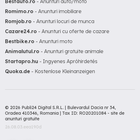
Bestauto.ro
- Anunturi auto/moto
Romimo.ro
- Anunturi imobiliare
Romjob.ro
- Anunturi locuri de munca
Cazare24.ro
- Anunturi cu oferte de cazare
Bestbike.ro
- Anunturi moto
Animalutul.ro
- Anunturi gratuite animale
Startapro.hu
- Ingyenes Apróhirdetés
Quoka.de
- Kostenlose Kleinanzeigen
© 2026 Publi24 Digital S.R.L. | Bulevardul Dacia nr 34,
Oradea 410346, Romania | Tax ID: RO20201084 -
site de
anunturi gratuite
26.08.03.eea190d