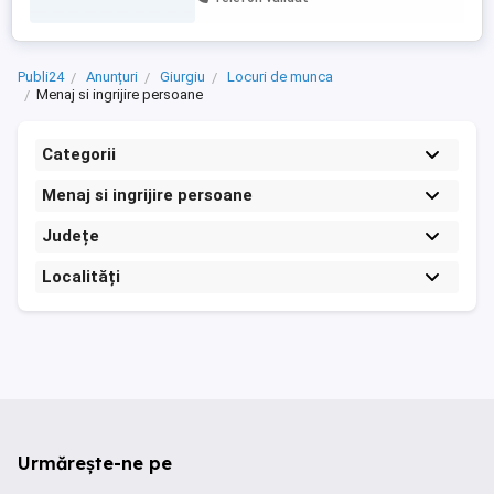
îngrijirea corporală zilnică si administrarea
tratamentului medicamentos prescris.
Programul de lucru, sarcinile ...
Publi24
Anunțuri
Giurgiu
Locuri de munca
Menaj si ingrijire persoane
Categorii
Menaj si ingrijire persoane
Județe
Localități
Urmărește-ne pe