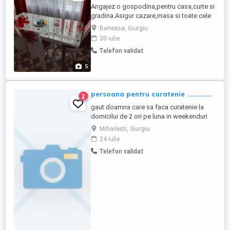
Angajez o gospodina,pentru casa,curte si
gradina.Asigur cazare,masa si toate cele
de trebuinta !
Baneasa, Giurgiu
30 iulie
Telefon validat
5
persoana pentru curatenie ................
2
gaut doamna care sa faca curatenie la
domicilui de 2 ori pe luna in weekenduri
tot ce inseamna curatenie pretul porneste
Mihailesti, Giurgiu
de la 400 lei pe ziua de lucru
24 iulie
Telefon validat