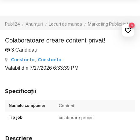
Publi24
Anunțuri
Locuri de munca
Marketing Publicitate
4
Colaboratoare creare content privat!
3 Candidați
Constanta
,
Constanta
Valabil din 7/17/2026 6:33:39 PM
Specificații
Numele companiei
Content
Tip job
colaborare proiect
Descriere