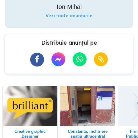
Ion Mihai
Vezi toate anunțurile
Distribuie anunțul pe
Creative graphic
Constanta, inchiriere
Firma Producție
Designer
spatiu ultracentral
Publi