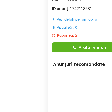
ID anunț
: 1742118581
Vezi detalii pe romjob.ro
Vizualizări:
0
Raportează
Arată telefon
Anunțuri recomandate
Angajam: Vanzatoare,
Angajez pizzar pen
Patisera, Personal
se