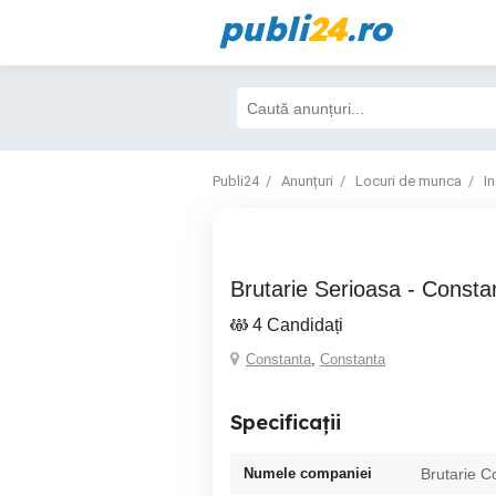
publi
24
.ro
Publi24
Anunțuri
Locuri de munca
I
Brutarie Serioasa - Const
4 Candidați
Constanta
,
Constanta
Specificații
Numele companiei
Brutarie C