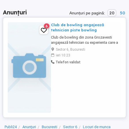
Anunțuri
20
50
Anunțuri pe pagină:
Club de bowling angajează
6
tehnician piste bowling
Club de bowling din zona Grozavesti
angajează tehnician cu experienta care a
lucrat cu piste de bowling marca
Sector 6, Bucuresti
Brunswick. Salariul 6000 lei net lunar.
ieri 10:23
Posibil si plata la tura , o tură de 10 ore =
Telefon validat
350 lei .
Publi24
Anunțuri
Bucuresti
Sector 6
Locuri de munca