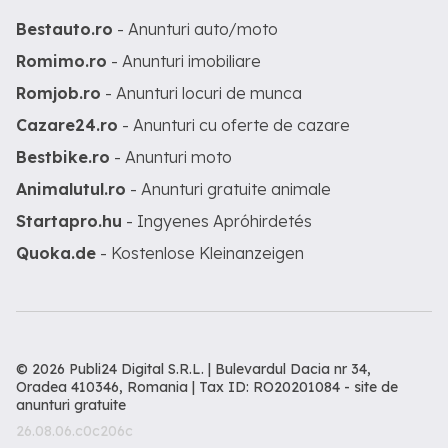
Bestauto.ro
- Anunturi auto/moto
Romimo.ro
- Anunturi imobiliare
Romjob.ro
- Anunturi locuri de munca
Cazare24.ro
- Anunturi cu oferte de cazare
Bestbike.ro
- Anunturi moto
Animalutul.ro
- Anunturi gratuite animale
Startapro.hu
- Ingyenes Apróhirdetés
Quoka.de
- Kostenlose Kleinanzeigen
© 2026 Publi24 Digital S.R.L. | Bulevardul Dacia nr 34,
Oradea 410346, Romania | Tax ID: RO20201084 -
site de
anunturi gratuite
26.08.06.c0c206c