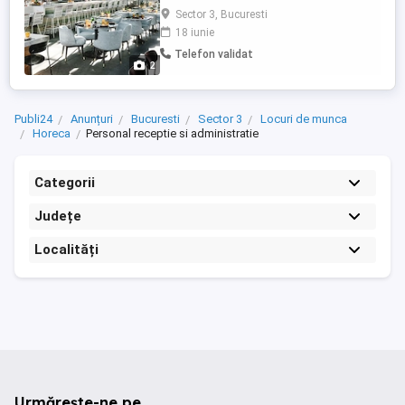
time: Receptionera Hostess Asistenta
Sector 3, Bucuresti
manager Secretara Cliente false. Varsta:
18 iunie
18 - 30 ani. Oferim training daca nu ai
Telefon validat
experienta. Responsabilitatile vor fi
2
impartite si sunt urmatoarele: rezervari,
receptie clienti, ...
Publi24
Anunțuri
Bucuresti
Sector 3
Locuri de munca
Horeca
Personal receptie si administratie
Categorii
Județe
Localități
Urmărește-ne pe