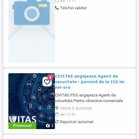
azi 12:17
pentru conținut social media Prezență
Telefon validat
îngrijită Carismă și naturalețe în fața
camerei Experiența în social media un
avantaj Colaborare plătită Posibilitate ...
CIVITAS angajeaza Agenti de
8
securitate - pornind de la 17,5 lei
net ora
CIVITAS PSG angajeaza Agenti de
securitate Pentru obiective comerciale
(magazine de haine din mall-urile din
Sector 3, Bucuresti
Bucuresti) CONTACT: apel la numarul din
ieri 11:31
anunt Locatia: Park Lake, metrou Dristor
Repostat automat
Tarif de 17,5 lei ora pentru inceput.
Promovat
2
Program de lucru: ture de pana la 12 ore
Garantam Salariu, program, ...