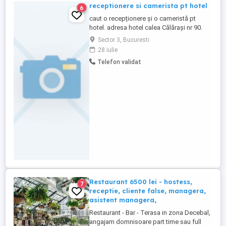
receptionere si camerista pt hotel
6
caut o recepționere și o cameristă pt
hotel. adresa hotel calea Călărași nr 90.
sec. 3 bucuresti
Sector 3, Bucuresti
28 iulie
Telefon validat
Restaurant 6500 lei - hostess,
7
receptie, cliente false, managera,
asistent managera,
Restaurant - Bar - Terasa in zona Decebal,
angajam domnisoare part time sau full