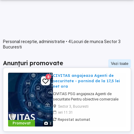
Personal receptie, administratie • 4 Locuri de munca Sector 3
Bucuresti
Anunțuri promovate
Vezi toate
CIVITAS angajeaza Agenti de
8
securitate - pornind de la 17,5 lei
net ora
CIVITAS PSG angajeaza Agenti de
securitate Pentru obiective comerciale
(magazine de haine din mall-urile din
Sector 3, Bucuresti
Bucuresti) CONTACT: apel la numarul din
ieri 11:31
anunt Locatia: Park Lake, metrou Dristor
Repostat automat
Tarif de 17,5 lei ora pentru inceput.
Promovat
2
Program de lucru: ture de pana la 12 ore
Garantam Salariu, program, ...