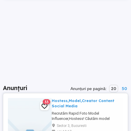
Anunțuri
20
50
Anunțuri pe pagină:
Hostess,Model,Creator Content
33
Social Media
Recrutăm Rapid Foto Model
Influencer,Hostess! Căutăm model
influencer pentru prezentare produse și
Sector 3, Bucuresti
servicii în domeniul Auto & HoReCa,