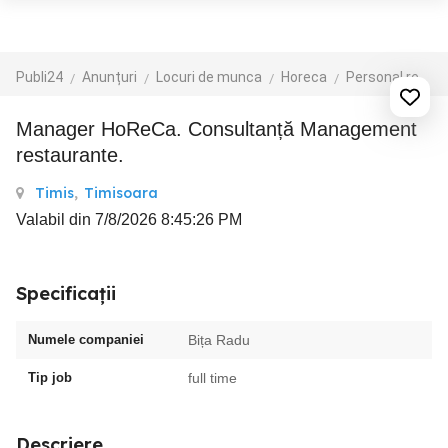
Publi24
Anunțuri
Locuri de munca
Horeca
Personal receptie si administratie
Manager HoReCa. Consultanță Management
restaurante.
Timis
,
Timisoara
Valabil din 7/8/2026 8:45:26 PM
Specificații
Numele companiei
Bița Radu
Tip job
full time
Descriere