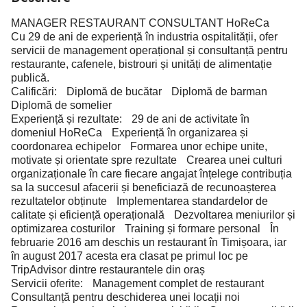
MANAGER RESTAURANT CONSULTANT HoReCa
Cu 29 de ani de experiență în industria ospitalității, ofer
servicii de management operațional și consultanță pentru
restaurante, cafenele, bistrouri și unități de alimentație
publică.
Calificări: Diplomă de bucătar Diplomă de barman
Diplomă de somelier
Experiență și rezultate: 29 de ani de activitate în
domeniul HoReCa Experiență în organizarea și
coordonarea echipelor Formarea unor echipe unite,
motivate și orientate spre rezultate Crearea unei culturi
organizaționale în care fiecare angajat înțelege contribuția
sa la succesul afacerii și beneficiază de recunoașterea
rezultatelor obținute Implementarea standardelor de
calitate și eficiență operațională Dezvoltarea meniurilor și
optimizarea costurilor Training și formare personal În
februarie 2016 am deschis un restaurant în Timișoara, iar
în august 2017 acesta era clasat pe primul loc pe
TripAdvisor dintre restaurantele din oraș
Servicii oferite: Management complet de restaurant
Consultanță pentru deschiderea unei locații noi