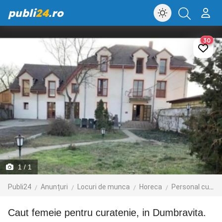
publi
24
.ro
30
1
/ 1
Publi24
Anunțuri
Locuri de munca
Horeca
Personal curatenie si cameristi
caut femeie pentru curatenie, in Dumbravita.