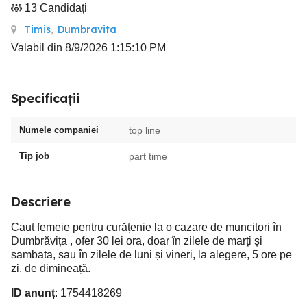
13 Candidați
Timis
,
Dumbravita
Valabil din 8/9/2026 1:15:10 PM
Specificații
Numele companiei
top line
Tip job
part time
Descriere
Caut femeie pentru curățenie la o cazare de muncitori în
Dumbrăvița , ofer 30 lei ora, doar în zilele de marți și
sambata, sau în zilele de luni și vineri, la alegere, 5 ore pe
zi, de dimineață.
ID anunț
: 1754418269