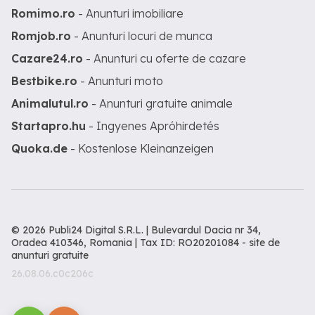
Romimo.ro
- Anunturi imobiliare
Romjob.ro
- Anunturi locuri de munca
Cazare24.ro
- Anunturi cu oferte de cazare
Bestbike.ro
- Anunturi moto
Animalutul.ro
- Anunturi gratuite animale
Startapro.hu
- Ingyenes Apróhirdetés
Quoka.de
- Kostenlose Kleinanzeigen
© 2026 Publi24 Digital S.R.L. | Bulevardul Dacia nr 34,
Oradea 410346, Romania | Tax ID: RO20201084 -
site de
anunturi gratuite
26.08.06.c0c206c