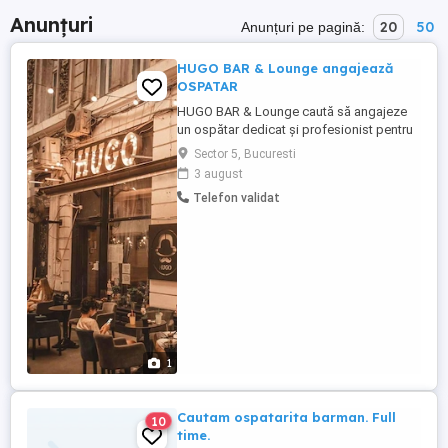
Anunțuri
20
50
Anunțuri pe pagină:
HUGO BAR & Lounge angajează
OSPATAR
HUGO BAR & Lounge caută să angajeze
un ospătar dedicat și profesionist pentru
a se alătura echipei noastre dinamice.
Sector 5, Bucuresti
Responsabilitățile principale ale postului
3 august
includ preluarea și servirea comenzilor
Telefon validat
clienților cu amabilitate și promptitudine,
asigurarea unei experiențe plăcute și
personalizate pentru ...
1
Cautam ospatarita barman. Full
10
time.