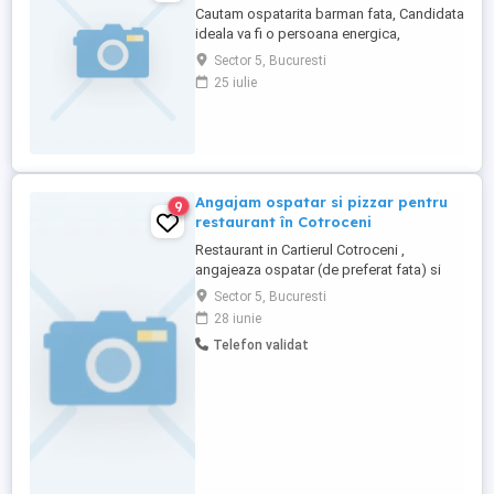
Cautam ospatarita barman fata, Candidata
ideala va fi o persoana energica,
responsabila si orientata catre clienti.
Sector 5, Bucuresti
Responsabilitati: * Servirea clientilor cu
25 iulie
promptitudine si amabilitate. * Pregatirea
si servirea bauturilor * Mentineterea
curateniei si a ordinii la locul de munca. *
Gestionarea ...
Angajam ospatar si pizzar pentru
9
restaurant în Cotroceni
Restaurant in Cartierul Cotroceni ,
angajeaza ospatar (de preferat fata) si
Pizzar ( pizza Napoletana ) Informatii doar
Sector 5, Bucuresti
la telefon (inclusiv pe whatsapp)
28 iunie
Telefon validat