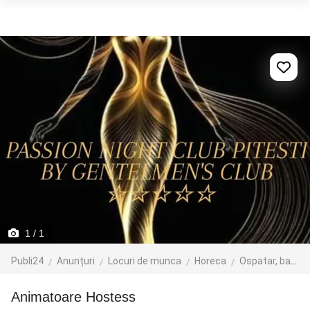
1
/ 1
Publi24
Anunțuri
Locuri de munca
Horeca
Ospatar, barman, sef de sala
Animatoare Hostess