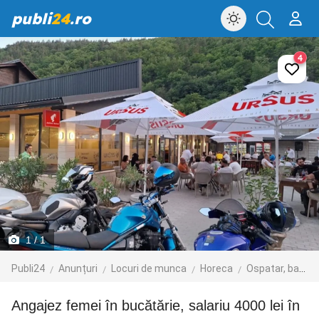
publi
24
.ro
4
1
/ 1
Publi24
Anunțuri
Locuri de munca
Horeca
Ospatar, barman, sef de sala
Angajez femei în bucătărie, salariu 4000 lei în