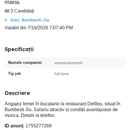
mana.
3 Candidați
Gorj
,
Bumbesti-Jiu
Valabil din 7/18/2026 7:07:40 PM
Specificații
Numele companiei
varesinacomsrl
Tip job
full time
Descriere
Angajez femei în bucatarie la restaurant Defileu, situat în
Bumbesti Jiu. Salariu atractiv și condiții avantajoase de
munca. Detalii la telefon.
ID anunț
: 1755277269