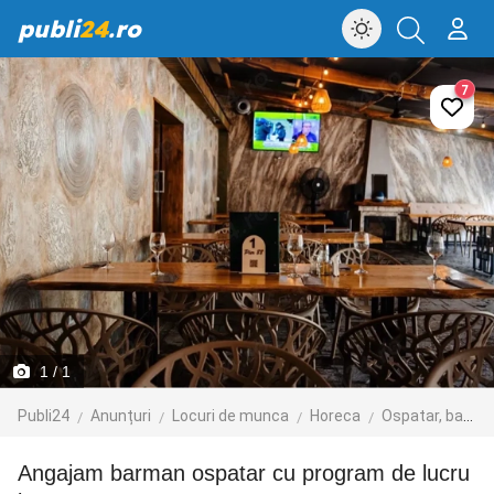
publi
24
.ro
7
1
/ 1
Publi24
Anunțuri
Locuri de munca
Horeca
Ospatar, barman, sef de sala
Angajam barman ospatar cu program de lucru