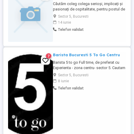
Căutăm coleg colega serioși, implicați și
pasionați de ospitalitate, pentru postul de
OSPĂTAR cu zâmbetul la purtător,
Sector 5, Bucuresti
comunicativ și organizat Oferim: Program
14 iunie
stabil și corect Salarii atractive + tips
Telefon validat
Mediu de lucru civilizat și respectuos
Mese asigurate + bonuri de masă Șansa
de a lucra într-un ...
Barista Bucuresti 5 To Go Centru
7
Barista 5 to go Full time, de preferat cu
Experienta - zona centru- sector 5. Cautam
coleg colega cu super energie de la prima
Sector 5, Bucuresti
ora a diminetii, caruia ii place cafeaua si
8 iunie
sa interactioneze cu oamenii. Ne dorim o
Telefon validat
colaborare pe o perioada cat mai lunga.
Cautam o persoana: comunicativa, cu o
atitudine ...