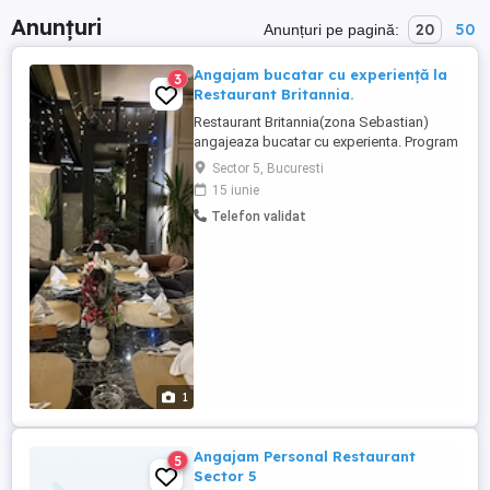
Anunțuri
20
50
Anunțuri pe pagină:
Angajam bucatar cu experiență la
3
Restaurant Britannia.
Restaurant Britannia(zona Sebastian)
angajeaza bucatar cu experienta. Program
2 cu 2. Salariu atractiv. Pentru informatii va
Sector 5, Bucuresti
asteptam in locatie. sau Strada Petre
15 iunie
Ispirescu nr 9b
Telefon validat
1
Angajam Personal Restaurant
5
Sector 5