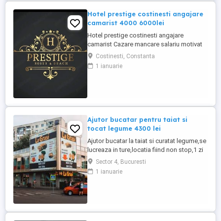
Hotel prestige costinesti angajare
camarist 4000 6000lei
Hotel prestige costinesti angajare
camarist Cazare mancare salariu motivat
4000 6000
Costinesti, Constanta
1 ianuarie
Ajutor bucatar pentru taiat si
tocat legume 4300 lei
Ajutor bucatar la taiat si curatat legume,se
lucreaza in ture,locatia fiind non stop,1 zi
da 1 zi nu,locatia se afla in sectorul 4,se
Sector 4, Bucuresti
acorda 1 masa calda zilnic,cartieru
1 ianuarie
Berceni,cu experienta salariul 4300 lei net
la 14 ore zi,salariu 3700 lei net la 12 ore
zi,fara experienta 4000 lei net lunar,va
asteptam ...