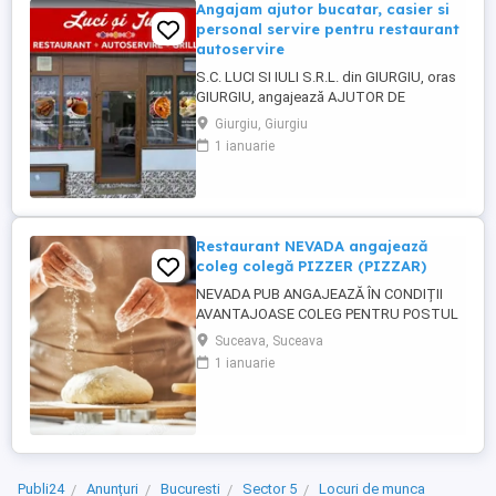
Angajam ajutor bucatar, casier si
personal servire pentru restaurant
autoservire
S.C. LUCI SI IULI S.R.L. din GIURGIU, oras
GIURGIU, angajează AJUTOR DE
BUCĂTAR, CASIER ȘI PERSONAL SERVIRE
Giurgiu, Giurgiu
pentru RESTAURANT AUTOSERVIRE:
1 ianuarie
Detalii salariu la telefon Program de lucru
în ture Contract de munca pe termen
nedeterminat Loc de munca stabil. Salariu
întotdeauna la timp (avans si lichidare) ...
Restaurant NEVADA angajează
coleg colegă PIZZER (PIZZAR)
NEVADA PUB ANGAJEAZĂ ÎN CONDIȚII
AVANTAJOASE COLEG PENTRU POSTUL
DE PIZZER (PIZZAR). CĂUTĂM UN COLEG
Suceava, Suceava
CARE A MAI LUCRAT ÎN DOMENIU, CU
1 ianuarie
EXPERIENTĂ ÎN PERPARAREA PIZZA.
CERINȚE : - EXPERIENȚĂ ÎN PREGATIREA
ȘI PREPARAREA PIZZA - persoană
capabilă să lucreze și să respecte un
rețetar; - persoană curată, ...
Publi24
Anunțuri
Bucuresti
Sector 5
Locuri de munca