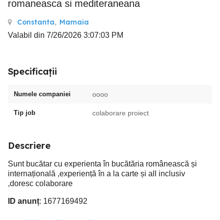
romaneasca si mediteraneana
Constanta
,
Mamaia
Valabil din 7/26/2026 3:07:03 PM
Specificații
Numele companiei
oooo
Tip job
colaborare proiect
Descriere
Sunt bucătar cu experienta în bucătăria românească și
internațională ,experiență în a la carte și all inclusiv
,doresc colaborare
ID anunț
: 1677169492