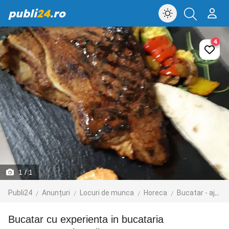
publi
24
.ro
4
1
/ 1
Publi24
Anunțuri
Locuri de munca
Horeca
Bucatar - ajutor bucatar
bucatar cu experienta in bucataria