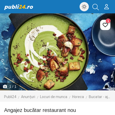
publi
24
.ro
1
1
/ 1
Publi24
Anunțuri
Locuri de munca
Horeca
Bucatar - ajutor bucatar
Angajez bucătar restaurant nou