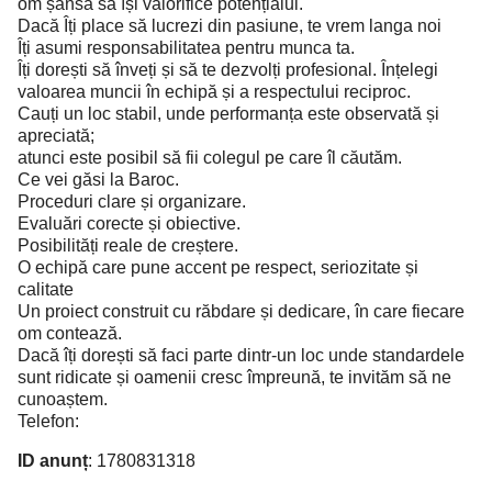
om șansa să își valorifice potențialul.
Dacă Îți place să lucrezi din pasiune, te vrem langa noi
Îți asumi responsabilitatea pentru munca ta.
Îți dorești să înveți și să te dezvolți profesional. Înțelegi
valoarea muncii în echipă și a respectului reciproc.
Cauți un loc stabil, unde performanța este observată și
apreciată;
atunci este posibil să fii colegul pe care îl căutăm.
Ce vei găsi la Baroc.
Proceduri clare și organizare.
Evaluări corecte și obiective.
Posibilități reale de creștere.
O echipă care pune accent pe respect, seriozitate și
calitate
Un proiect construit cu răbdare și dedicare, în care fiecare
om contează.
Dacă îți dorești să faci parte dintr-un loc unde standardele
sunt ridicate și oamenii cresc împreună, te invităm să ne
cunoaștem.
Telefon:
ID anunț
: 1780831318