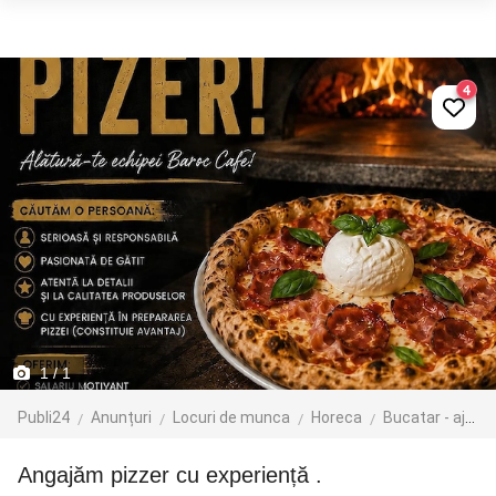
4
1
/ 1
Publi24
Anunțuri
Locuri de munca
Horeca
Bucatar - ajutor bucatar
Angajăm pizzer cu experiență .