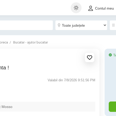
Contul meu
oreca
Bucatar - ajutor bucatar
T
nta !
Valabil din 7/8/2026 9:51:56 PM
t Mosso