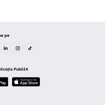
ne pe
licația Publi24