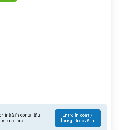
jăm bucătar cu
Angajam pizzar pizzerie
Angajăm Pizzar Lucrător
experiență
Piata Mare, Sibiu
în pizzerie Resta
Bolta 
Sibiu
Sibiu
r, intră în contul tău
Intră în cont /
Înregistrează-te
 un cont nou!