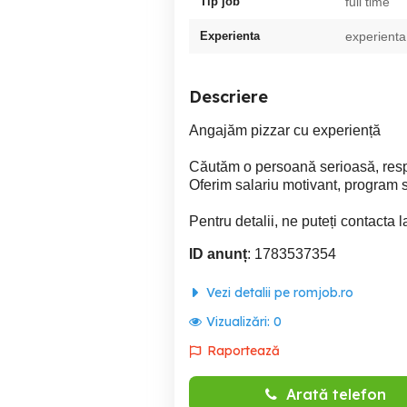
Tip job
full time
Experienta
experienta
Descriere
Angajăm pizzar cu experiență
Căutăm o persoană serioasă, respo
Oferim salariu motivant, program s
Pentru detalii, ne puteți contacta l
ID anunț
: 1783537354
Vezi detalii pe romjob.ro
Vizualizări:
0
Raportează
Arată telefon