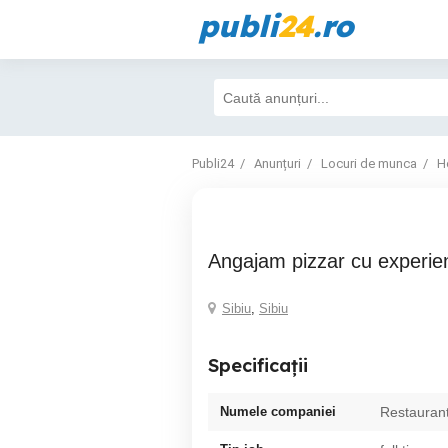
publi
24
.ro
Publi24
Anunțuri
Locuri de munca
H
Angajam pizzar cu experie
Sibiu
,
Sibiu
Specificații
Numele companiei
Restauran