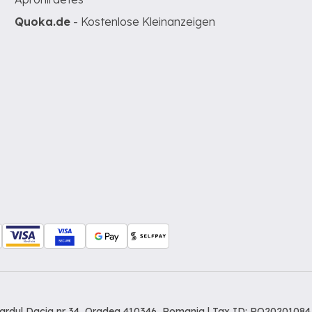
Quoka.de
- Kostenlose Kleinanzeigen
levardul Dacia nr 34, Oradea 410346, Romania | Tax ID: RO20201084