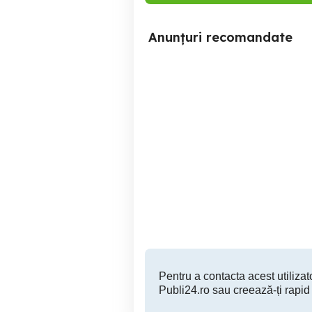
Anunțuri recomandate
La Pizza Napoletana
Anga
angajeza pizzar
Sibiu
Pentru a contacta acest utilizato
Publi24.ro sau creează-ți rapid