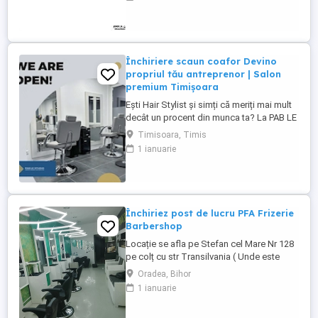
experiență în manichiură pedichiură
clasică, semipermanentă și gel. Oferim: -
mediu de lucru modern și elegant - bază
de clienți formată - program stabil ...
Închiriere scaun coafor Devino
propriul tău antreprenor | Salon
premium Timișoara
Ești Hair Stylist și simți că meriți mai mult
decât un procent din munca ta? La PAB LE
Studio îți oferim mai mult decât un scaun
Timisoara, Timis
de închiriat. Îți oferim oportunitatea de a-ți
1 ianuarie
construi propriul brand, de a-ți dezvolta
propria clientelă și de a deveni un
antreprenor într-un salon apreciat, cu
unele dintre ...
Închiriez post de lucru PFA Frizerie
Barbershop
Locație se afla pe Stefan cel Mare Nr 128
pe colț cu str Transilvania ( Unde este
banca Transilvania și asigurări ) într-o
Oradea, Bihor
zonă foarte circulata zona Rogerius
1 ianuarie
spațiul pote fi folosit și pentru manichiură,
pedichiură și cosmetica pentru detalii