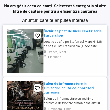
Nu am găsit ceea ce cauți.
Selectează categoria și alte
filtre de căutare pentru a eficientiza căutarea
Anunțuri care te-ar putea interesa
Închiriez post de lucru PFA Frizerie
Barbershop
Locație se afla pe Stefan cel Mare Nr 128
pe colț cu str Transilvania ( Unde este
banca Transilvania și asigurări ) într-o
Oradea, Bihor
zonă foarte circulata zona Rogerius
1 ianuarie
spațiul pote fi folosit și pentru manichiură,
pedichiură și cosmetica pentru detalii
sunat la Nr de telefon
Salon de infrumusetare in
Timisoara cauta colaboratori
parteneri
Salon de infrumusetare cu vechime
doreste o dezvoltare armonioasa alaturi
de parteneri profesionali si pasionati de
Timisoara, Timis