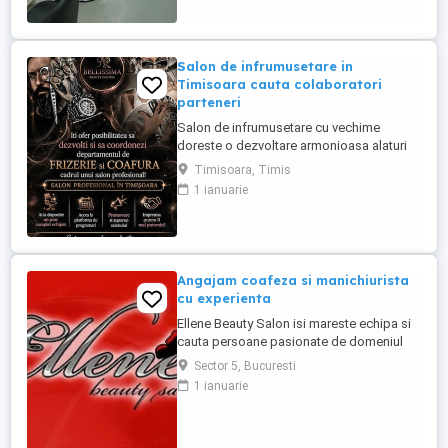
sunat la Nr de telefon
Salon de infrumusetare in
Timisoara cauta colaboratori
parteneri
Salon de infrumusetare cu vechime
doreste o dezvoltare armonioasa alaturi
de parteneri profesionali si pasionati de
Timisoara, Timis
domeniul frumusetii!
1 ianuarie
Angajam coafeza si manichiurista
cu experienta
Ellene Beauty Salon isi mareste echipa si
cauta persoane pasionate de domeniul
beauty pentru posturile de coafeza si
Sector 5, Bucuresti
manichiurista. Oferim contract individual
1 ianuarie
de munca. Program 6 ore pe zi sau o zi cu
o zi. Salariu procentual motivant in functie
de incasari si performanta. Suntem o