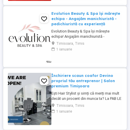
echipa foarte stabila ...
Evolution Beauty & Spa își mărește
echipa - Angajăm manichiuristă -
pedichiuristă cu experiență
Evolution Beauty & Spa își mărește
echipa! Angajăm manichiuristă -
pedichiuristă cu experiență Căutăm o
Timisoara, Timis
persoană serioasă, atentă la detalii, cu
1 ianuarie
experiență în manichiură pedichiură
clasică, semipermanentă și gel. Oferim: -
mediu de lucru modern și elegant - bază
de clienți formată - program stabil ...
Închiriere scaun coafor Devino
propriul tău antreprenor | Salon
premium Timișoara
Ești Hair Stylist și simți că meriți mai mult
decât un procent din munca ta? La PAB LE
Studio îți oferim mai mult decât un scaun
Timisoara, Timis
de închiriat. Îți oferim oportunitatea de a-ți
1 ianuarie
construi propriul brand, de a-ți dezvolta
propria clientelă și de a deveni un
antreprenor într-un salon apreciat, cu
unele dintre ...