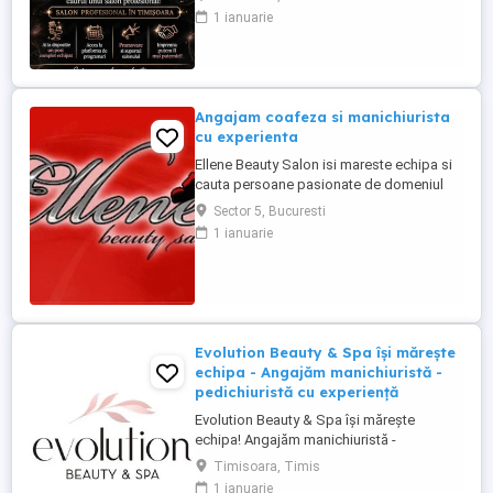
domeniul frumusetii!
1 ianuarie
Angajam coafeza si manichiurista
cu experienta
Ellene Beauty Salon isi mareste echipa si
cauta persoane pasionate de domeniul
beauty pentru posturile de coafeza si
Sector 5, Bucuresti
manichiurista. Oferim contract individual
1 ianuarie
de munca. Program 6 ore pe zi sau o zi cu
o zi. Salariu procentual motivant in functie
de incasari si performanta. Suntem o
echipa foarte stabila ...
Evolution Beauty & Spa își mărește
echipa - Angajăm manichiuristă -
pedichiuristă cu experiență
Evolution Beauty & Spa își mărește
echipa! Angajăm manichiuristă -
pedichiuristă cu experiență Căutăm o
Timisoara, Timis
persoană serioasă, atentă la detalii, cu
1 ianuarie