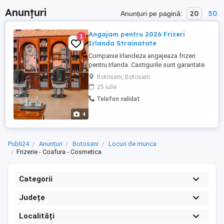
Anunțuri
20
50
Anunțuri pe pagină:
Angajam pentru 2026 Frizeri
1
Irlanda Strainatate
Companie Irlandeza angajeaza frizeri
pentru Irlanda. Castigurile sunt garantate
de MINIM 3360 euro lunar dupa taxe
Botosani, Botosani
(incepand de la minim 140 de euro pe zi
25 iulie
dupa taxe). Candidatii ideali trebuie sa
Telefon validat
aiba varsta minima 23 de ani si minim 2 ani
experienta lucrati intr-o frizerie. Canditatii
4
trebuie sa fie ...
Publi24
Anunțuri
Botosani
Locuri de munca
Frizerie - Coafura - Cosmetica
Categorii
Județe
Localități