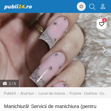
publi
24
.ro
1
1
/ 5
Publi24
Anunțuri
Locuri de munca
Frizerie - Coafura - Cosmetica
Manichiură! Servicii de manichiura (pentru