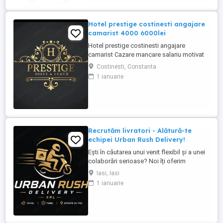
közigazgatás keretébe tartozó
illemhelyek vagy mosdók, szállodák
karbantartása és takarítása.
Hotel prestige costinesti angajare
Követelmények: ...
camarist 4000 6000lei
Hotel prestige costinesti angajare
camarist Cazare mancare salariu motivat
4000 6000
Costinesti, Constanta
1 ianuarie
Recrutăm livratori - Alătură-te
echipei Urban Rush Delivery!
Ești în căutarea unui venit flexibil și a unei
colaborări serioase? Noi îți oferim
posibilitatea să livrezi prin cele mai mari
Iasi, Iasi
platforme de livrare din România, într-un
1 ianuarie
mediu profesionist și transparent. Ce îți
oferim: Comision atractiv și transparent
Plată rapidă și la timp Program flexibil ...