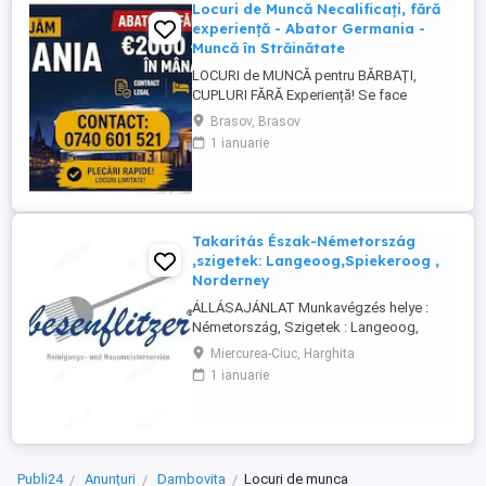
Locuri de Muncă Necalificați, fără
experiență - Abator Germania -
Muncă în Străinătate
LOCURI de MUNCĂ pentru BĂRBAȚI,
CUPLURI FĂRĂ Experiență! Se face
INSTRUIRE la Locul de Muncă! BENEFICII: -
Brasov, Brasov
Contract de Muncă German - Cazare
1 ianuarie
Asigurată (doar 2 persoane pe cameră) -
Transport de la cazare la muncă - AVANS
săptămânal - sporuri - alocație copii -
Asigurare Medicală - Concediu Plătit Se ...
Takarítás Észak-Németország
,szigetek: Langeoog,Spiekeroog ,
Norderney
ÁLLÁSAJÁNLAT Munkavégzés helye :
Németország, Szigetek : Langeoog,
Spiekeroog, Norderney A Besenflitzer cég
Miercurea-Ciuc, Harghita
lakások, de más létesítmények
1 ianuarie
takarítására is szakosodott, mint például
iskolák, vasútállomások, helyi
közigazgatás keretébe tartozó
illemhelyek vagy mosdók, szállodák
karbantartása és takarítása.
Publi24
Anunțuri
Dambovita
Locuri de munca
Követelmények: ...