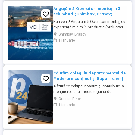
Angajăm 5 Operatori montaj in 3
schimburi (Ghimbav, Brașov)
Bun venit! Angajăm 5 Operatori montaj, cu
experiență minim în productie (prelucrari
prin aschiere). Căutăm persoane serioase,
Ghimbav, Brasov
dornice să învețe și să muncească, se va
1 ianuarie
oferi instruire la locul de muncă. Program:
3 schimburi - schimbul 1: 06.45-14.30 -
schimbul 2: 14.30-22.30 - schimbul 3:
22.30-6:30 ...
Căutăm colegi în departamentul de
Moderare conținut și Suport clienți
Alătură-te echipei noastre și contribuie la
menținerea unui mediu sigur și de
încredere pe platformele noastre de
Oradea, Bihor
anunțuri din România, Germania și
1 ianuarie
Ungaria. În funcție de experiența și
abilitățile tale, vei avea un rol în moderarea
conținutului postat de utilizatori și sau în
oferirea de suport clienților ...