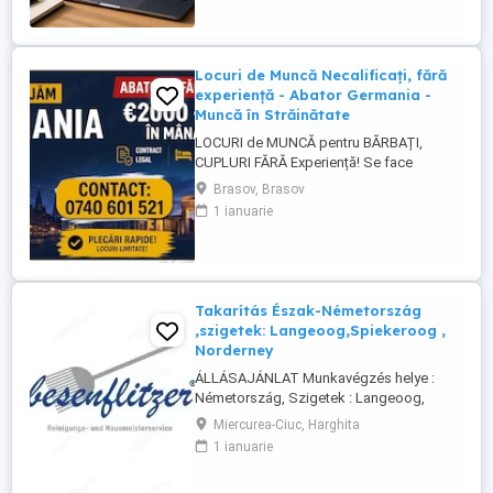
conținutului postat de utilizatori și sau în
oferirea de suport clienților ...
Locuri de Muncă Necalificați, fără
experiență - Abator Germania -
Muncă în Străinătate
LOCURI de MUNCĂ pentru BĂRBAȚI,
CUPLURI FĂRĂ Experiență! Se face
INSTRUIRE la Locul de Muncă! BENEFICII: -
Brasov, Brasov
Contract de Muncă German - Cazare
1 ianuarie
Asigurată (doar 2 persoane pe cameră) -
Transport de la cazare la muncă - AVANS
săptămânal - sporuri - alocație copii -
Asigurare Medicală - Concediu Plătit Se ...
Takarítás Észak-Németország
,szigetek: Langeoog,Spiekeroog ,
Norderney
ÁLLÁSAJÁNLAT Munkavégzés helye :
Németország, Szigetek : Langeoog,
Spiekeroog, Norderney A Besenflitzer cég
Miercurea-Ciuc, Harghita
lakások, de más létesítmények
1 ianuarie
takarítására is szakosodott, mint például
iskolák, vasútállomások, helyi