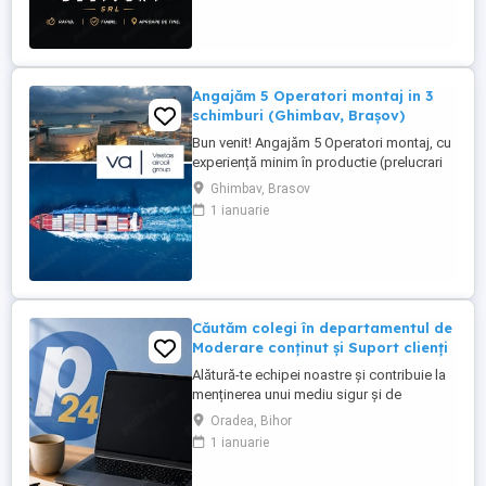
oferim: Comision atractiv și transparent
Plată rapidă și la timp Program flexibil ...
Angajăm 5 Operatori montaj in 3
schimburi (Ghimbav, Brașov)
Bun venit! Angajăm 5 Operatori montaj, cu
experiență minim în productie (prelucrari
prin aschiere). Căutăm persoane serioase,
Ghimbav, Brasov
dornice să învețe și să muncească, se va
1 ianuarie
oferi instruire la locul de muncă. Program:
3 schimburi - schimbul 1: 06.45-14.30 -
schimbul 2: 14.30-22.30 - schimbul 3:
22.30-6:30 ...
Căutăm colegi în departamentul de
Moderare conținut și Suport clienți
Alătură-te echipei noastre și contribuie la
menținerea unui mediu sigur și de
încredere pe platformele noastre de
Oradea, Bihor
anunțuri din România, Germania și
1 ianuarie
Ungaria. În funcție de experiența și
abilitățile tale, vei avea un rol în moderarea