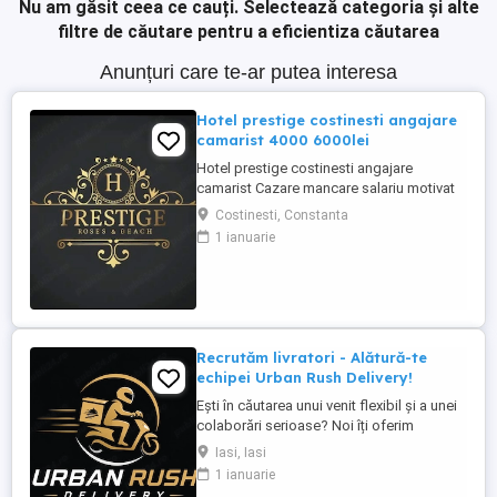
Nu am găsit ceea ce cauți.
Selectează categoria și alte
filtre de căutare pentru a eficientiza căutarea
Anunțuri care te-ar putea interesa
Hotel prestige costinesti angajare
camarist 4000 6000lei
Hotel prestige costinesti angajare
camarist Cazare mancare salariu motivat
4000 6000
Costinesti, Constanta
1 ianuarie
Recrutăm livratori - Alătură-te
echipei Urban Rush Delivery!
Ești în căutarea unui venit flexibil și a unei
colaborări serioase? Noi îți oferim
posibilitatea să livrezi prin cele mai mari
Iasi, Iasi
platforme de livrare din România, într-un
1 ianuarie
mediu profesionist și transparent. Ce îți