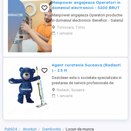
Manpower angajeaza Operatori in
domeniul electronicii - 5200 BRUT
Manpower angajeaza Operatori productie
in domeniul electronicii. Beneficii: - Salariul
- 5200 (in functie de experienta in
Timisoara, Timis
domeniul electronicii); - Tichete de masa
1 ianuarie
de 35 de lei zi lucratoare; - Mediu de lucru
modern si stabil; - Oportunitati de
dezvoltare profesionala; Transportul este
asigurat ...
Agent curatenie Suceava (Radauti
) - 2.5 H
Deziclean este o societate specializata in
prestarea de servicii profesionale de
curatenie. Compania noastra asigura
Radauti, Suceava
servicii de curatenie in aproape toate
1 ianuarie
orasele mari din România. Angajam agenti
de curatenie pentru institutii bancare
(persoane pensionare sau care mai
lucreaza in alta parte). Program ...
Publi24
Anunțuri
Dambovita
Locuri de munca