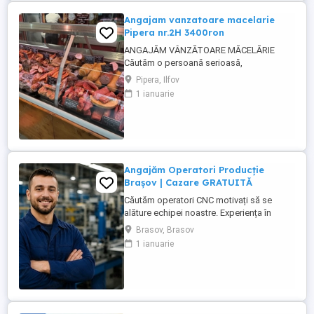
Angajam vanzatoare macelarie
Pipera nr.2H 3400ron
ANGAJĂM VÂNZĂTOARE MĂCELĂRIE
Căutăm o persoană serioasă,
responsabilă și amabilă pentru postul de
Pipera, Ilfov
vânzătoare într-o măcelărie modernă.
1 ianuarie
Cerințe: Experiență în domeniul vânzărilor
sau în lucrul cu clienții (experiența în
măcelărie constituie un avantaj) Abilități
bune de comunicare și relaționare
Rapiditate, ...
Angajăm Operatori Producție
Brașov | Cazare GRATUITĂ
Căutăm operatori CNC motivați să se
alăture echipei noastre. Experiența în
domeniu reprezintă un avantaj. Oferim:
Brasov, Brasov
Cazare GRATUITĂ în apartamente complet
1 ianuarie
utilate; Pachet salarial atractiv; Transport
local asigurat; Ore suplimentare plătite cu
200%; Spor de noapte de 25%; Prime de
sărbători ...