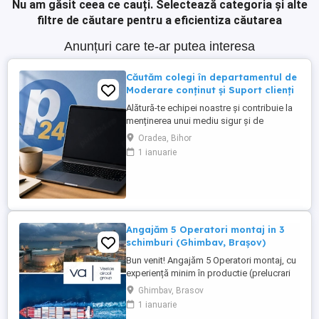
Nu am găsit ceea ce cauți.
Selectează categoria și alte
filtre de căutare pentru a eficientiza căutarea
Anunțuri care te-ar putea interesa
Căutăm colegi în departamentul de
Moderare conținut și Suport clienți
Alătură-te echipei noastre și contribuie la
menținerea unui mediu sigur și de
încredere pe platformele noastre de
Oradea, Bihor
anunțuri din România, Germania și
1 ianuarie
Ungaria. În funcție de experiența și
abilitățile tale, vei avea un rol în moderarea
conținutului postat de utilizatori și sau în
oferirea de suport clienților ...
Angajăm 5 Operatori montaj in 3
schimburi (Ghimbav, Brașov)
Bun venit! Angajăm 5 Operatori montaj, cu
experiență minim în productie (prelucrari
prin aschiere). Căutăm persoane serioase,
Ghimbav, Brasov
dornice să învețe și să muncească, se va
1 ianuarie
oferi instruire la locul de muncă. Program: