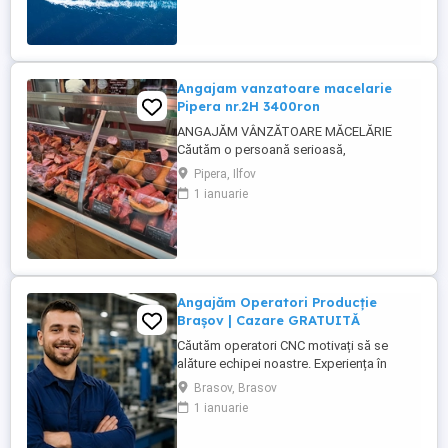
3 schimburi - schimbul 1: 06.45-14.30 -
schimbul 2: 14.30-22.30 - schimbul 3:
22.30-6:30 ...
Angajam vanzatoare macelarie
Pipera nr.2H 3400ron
ANGAJĂM VÂNZĂTOARE MĂCELĂRIE
Căutăm o persoană serioasă,
responsabilă și amabilă pentru postul de
Pipera, Ilfov
vânzătoare într-o măcelărie modernă.
1 ianuarie
Cerințe: Experiență în domeniul vânzărilor
sau în lucrul cu clienții (experiența în
măcelărie constituie un avantaj) Abilități
bune de comunicare și relaționare
Rapiditate, ...
Angajăm Operatori Producție
Brașov | Cazare GRATUITĂ
Căutăm operatori CNC motivați să se
alăture echipei noastre. Experiența în
domeniu reprezintă un avantaj. Oferim:
Brasov, Brasov
Cazare GRATUITĂ în apartamente complet
1 ianuarie
utilate; Pachet salarial atractiv; Transport
local asigurat; Ore suplimentare plătite cu