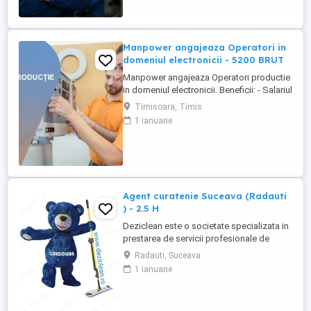
200%; Spor de noapte de 25%; Prime de
sărbători ...
Manpower angajeaza Operatori in
domeniul electronicii - 5200 BRUT
Manpower angajeaza Operatori productie
in domeniul electronicii. Beneficii: - Salariul
- 5200 (in functie de experienta in
Timisoara, Timis
domeniul electronicii); - Tichete de masa
1 ianuarie
de 35 de lei zi lucratoare; - Mediu de lucru
modern si stabil; - Oportunitati de
dezvoltare profesionala; Transportul este
asigurat ...
Agent curatenie Suceava (Radauti
) - 2.5 H
Deziclean este o societate specializata in
prestarea de servicii profesionale de
curatenie. Compania noastra asigura
Radauti, Suceava
servicii de curatenie in aproape toate
1 ianuarie
orasele mari din România. Angajam agenti
de curatenie pentru institutii bancare
(persoane pensionare sau care mai