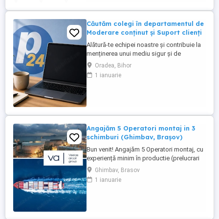
lucreaza in alta parte). Program ...
Căutăm colegi în departamentul de
Moderare conținut și Suport clienți
Alătură-te echipei noastre și contribuie la
menținerea unui mediu sigur și de
încredere pe platformele noastre de
Oradea, Bihor
anunțuri din România, Germania și
1 ianuarie
Ungaria. În funcție de experiența și
abilitățile tale, vei avea un rol în moderarea
conținutului postat de utilizatori și sau în
oferirea de suport clienților ...
Angajăm 5 Operatori montaj in 3
schimburi (Ghimbav, Brașov)
Bun venit! Angajăm 5 Operatori montaj, cu
experiență minim în productie (prelucrari
prin aschiere). Căutăm persoane serioase,
Ghimbav, Brasov
dornice să învețe și să muncească, se va
1 ianuarie
oferi instruire la locul de muncă. Program:
3 schimburi - schimbul 1: 06.45-14.30 -
schimbul 2: 14.30-22.30 - schimbul 3:
22.30-6:30 ...