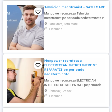
Tehnician mecatronist - SATU MARE
Manpower recruteaza Tehnician
mecatronist pe perioada nedeterminata in
Satu Mare. Scopul rolului: Asigură
Satu Mare, Satu Mare
mentenanța integrată mecanică-
1 ianuarie
electronică a echipamentelor și
senzoristicii din cadrul producției
automatizate. Responsabilități: -
Mentenanță și diagnoză pe senzori
industriali - Parametrizare ...
Manpower recruteaza
ELECTRICIAN INTRETINERE SI
REPARATII pe perioada
nedeterminata
Manpower recruteaza ELECTRICIAN
INTRETINERE SI REPARATII pe perioada
nedeterminata pentru o companie din
Ghimbav, Brasov
Ghimbav conform urmatoarelor cerinte: -
1 ianuarie
experienta anterioara in intretinere si
reparatii electrice; - certificare sau
calificare ca electrician; - abilitati excelente
de diagnosticare si rezolvare ...