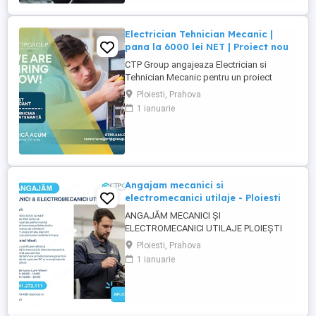
mecanica a utilajelor): - intretinere si
reparatii mecanice ...
Electrician Tehnician Mecanic |
pana la 6000 lei NET | Proiect nou
CTP Group angajeaza Electrician si
Tehnician Mecanic pentru un proiect
industrial nou. Daca ai experienta tehnica
Ploiesti, Prahova
si iti doresti un loc de munca stabil, bine
1 ianuarie
platit, cu perspective reale de dezvoltare,
acest rol poate fi potrivit pentru tine. Ce
oferim: Salariu de pana la 6000 lei NET (in
functie ...
Angajam mecanici si
electromecanici utilaje - Ploiesti
ANGAJĂM MECANICI ȘI
ELECTROMECANICI UTILAJE PLOIEȘTI
Pentru unul dintre clienții noștri, o
Ploiesti, Prahova
companie stabilă din domeniul industrial,
1 ianuarie
recrutăm Mecanici și Electromecanici
Utilaje, cu experiență practică și interes
pentru un loc de muncă pe termen lung.
Responsabilități principale: Identificarea ...