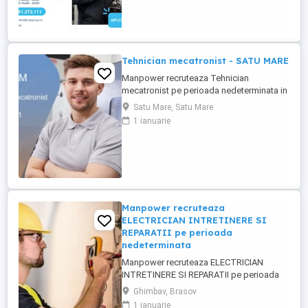
Utilaje, cu experiență practică și interes
pentru un loc de muncă pe termen lung.
Responsabilități principale: Identificarea ...
Tehnician mecatronist - SATU MARE
Manpower recruteaza Tehnician
mecatronist pe perioada nedeterminata in
Satu Mare. Scopul rolului: Asigură
Satu Mare, Satu Mare
mentenanța integrată mecanică-
1 ianuarie
electronică a echipamentelor și
senzoristicii din cadrul producției
automatizate. Responsabilități: -
Mentenanță și diagnoză pe senzori
industriali - Parametrizare ...
Manpower recruteaza
ELECTRICIAN INTRETINERE SI
REPARATII pe perioada
nedeterminata
Manpower recruteaza ELECTRICIAN
INTRETINERE SI REPARATII pe perioada
nedeterminata pentru o companie din
Ghimbav, Brasov
Ghimbav conform urmatoarelor cerinte: -
1 ianuarie