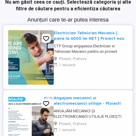
Nu am găsit ceea ce cauți.
Selectează categoria și alte
filtre de căutare pentru a eficientiza căutarea
Anunțuri care te-ar putea interesa
Electrician Tehnician Mecanic |
pana la 6000 lei NET | Proiect nou
CTP Group angajeaza Electrician si
Tehnician Mecanic pentru un proiect
industrial nou. Daca ai experienta tehnica
Ploiesti, Prahova
si iti doresti un loc de munca stabil, bine
1 ianuarie
platit, cu perspective reale de dezvoltare,
acest rol poate fi potrivit pentru tine. Ce
oferim: Salariu de pana la 6000 lei NET (in
functie ...
Angajam mecanici si
electromecanici utilaje - Ploiesti
ANGAJĂM MECANICI ȘI
ELECTROMECANICI UTILAJE PLOIEȘTI
Pentru unul dintre clienții noștri, o
Ploiesti, Prahova
companie stabilă din domeniul industrial,
1 ianuarie
recrutăm Mecanici și Electromecanici