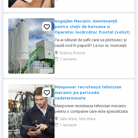
experienta anterioara in intretinere si
reparatii electrice; - certificare sau
calificare ca electrician; - abilitati excelente
de diagnosticare si rezolvare ...
Angajăm Mecanic mentenanță
pentru stații de betoane si
Operator încărcător frontal (volist)
Te-ai săturat de șefii care se plictisesc și
caută nod în papură? La noi vii, muncești
iar la final de luna pleci cu banii în buzunar!
Brasov, Brasov
Ce căutăm: Un om harnic, serios și
1 ianuarie
punctual nu doctori în științe . Să ai
minime cunoștințe sau pasiune pentru
utilaje (experiența contează, dar prețuim
mai mult ...
Manpower recruteaza tehnician
mecanic pe perioada
nedeterminata
Manpower recruteaza tehnician mecanic
pentru o companie care este specializata
în producția de sisteme electrice și
Satu Mare, Satu Mare
cablaje auto, inclusiv pentru vehicule cu
1 ianuarie
tensiuni inalte componente critice pentru
mașinile moderne. Responsabilitati(partea