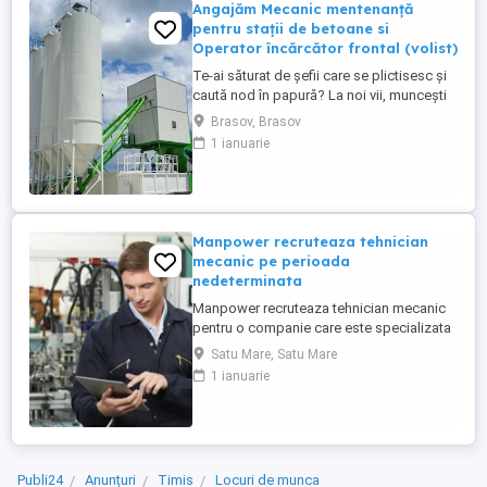
Angajăm Mecanic mentenanță
pentru stații de betoane si
Operator încărcător frontal (volist)
Te-ai săturat de șefii care se plictisesc și
caută nod în papură? La noi vii, muncești
iar la final de luna pleci cu banii în buzunar!
Brasov, Brasov
Ce căutăm: Un om harnic, serios și
1 ianuarie
punctual nu doctori în științe . Să ai
minime cunoștințe sau pasiune pentru
utilaje (experiența contează, dar prețuim
mai mult ...
Manpower recruteaza tehnician
mecanic pe perioada
nedeterminata
Manpower recruteaza tehnician mecanic
pentru o companie care este specializata
în producția de sisteme electrice și
Satu Mare, Satu Mare
cablaje auto, inclusiv pentru vehicule cu
1 ianuarie
tensiuni inalte componente critice pentru
mașinile moderne. Responsabilitati(partea
mecanica a utilajelor): - intretinere si
reparatii mecanice ...
Publi24
Anunțuri
Timis
Locuri de munca