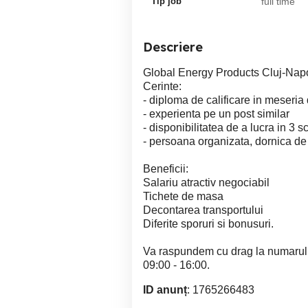
Tip job
full time
Descriere
Global Energy Products Cluj-Na
Cerinte:
- diploma de calificare in meseria
- experienta pe un post similar
- disponibilitatea de a lucra in 3 
- persoana organizata, dornica de
Beneficii:
Salariu atractiv negociabil
Tichete de masa
Decontarea transportului
Diferite sporuri si bonusuri.
Va raspundem cu drag la numarul de
09:00 - 16:00.
ID anunț
: 1765266483