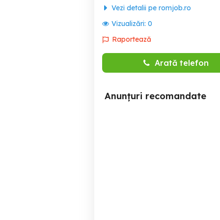
Vezi detalii pe romjob.ro
Vizualizări:
0
Raportează
Arată telefon
Anunțuri recomandate
SRL angajeaza
SRL angajeaza sudori,
lac
Cluj-Napoca