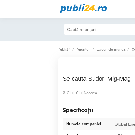
publi
24
.ro
Publi24
Anunțuri
Locuri de munca
Co
Se cauta Sudori Mig-Mag
Cluj
,
Cluj-Napoca
Specificații
Numele companiei
Global En