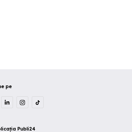
ne pe
licația Publi24