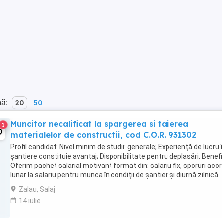
nă:
20
50
Muncitor necalificat la spargerea si taierea
1
materialelor de constructii, cod C.O.R. 931302
Profil candidat: Nivel minim de studii: generale; Experiență de lucru 
şantiere constituie avantaj; Disponibilitate pentru deplasări. Benefic
Oferim pachet salarial motivant format din: salariu fix, sporuri aco
lunar la salariu pentru munca în condiții de şantier și diurnă zilnică
pentru întreaga ...
Zalau, Salaj
14 iulie