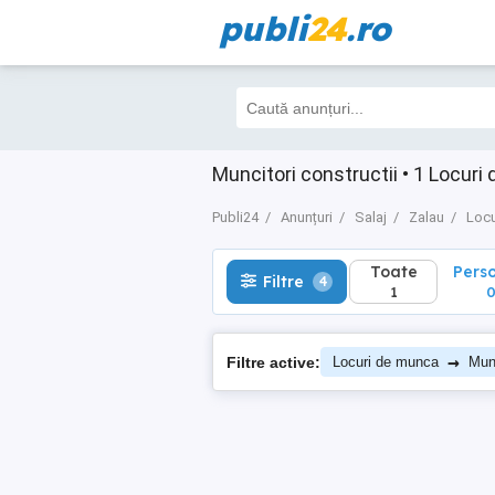
publi
24
.ro
Toate
Perso
Filtre
4
1
0
Muncitori constructii • 1 Locuri
Publi24
Anunțuri
Salaj
Zalau
Locu
Toate
Pers
Filtre
4
1
→
Filtre active:
Locuri de munca
Munc