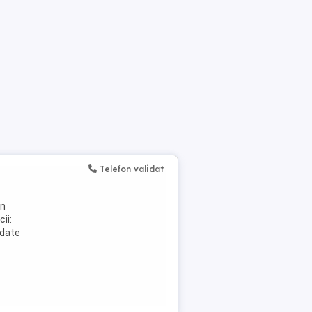
Telefon validat
în
ii:
rdate