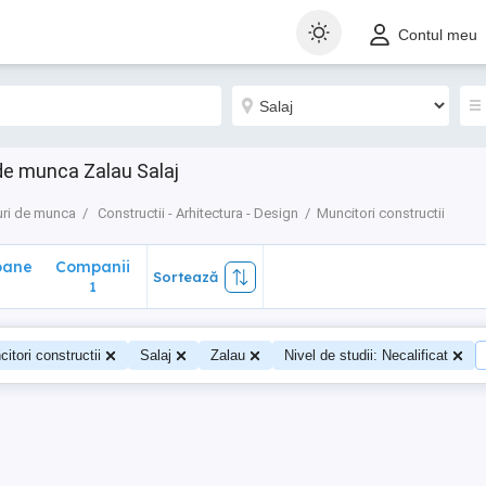
ane
Companii
Sortează
Contul meu
1
 de munca Zalau Salaj
ri de munca
Constructii - Arhitectura - Design
Muncitori constructii
oane
Companii
Sortează
0
1
itori constructii
Salaj
Zalau
Nivel de studii: Necalificat