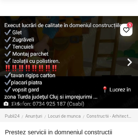
3
1
/ 5
Publi24
Anunțuri
Locuri de munca
Constructii - Arhitectura - Design
Prestez servicii in domneniul constructii