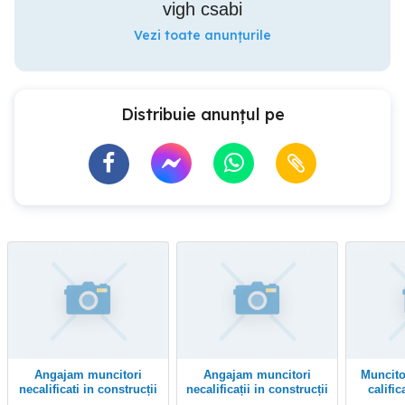
vigh csabi
Vezi toate anunțurile
Distribuie anunțul pe
Angajam muncitori
Angajam muncitori
Muncitori in constructii
necalificati in construcții
necalificații in construcții
calific