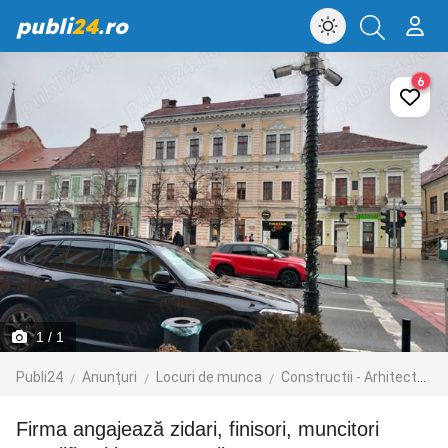
publi
24
.ro
6
1
/ 1
Publi24
Anunțuri
Locuri de munca
Constructii - Arhitectura - Design
Firma angajează zidari, finisori, muncitori