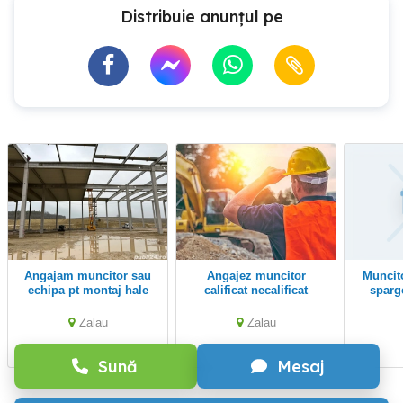
Distribuie anunțul pe
angajam muncitor sau
Angajez muncitor
Muncitor necalificat la
echipa pt montaj hale
calificat necalificat
sparge
industriale
mat
constru
Zalau
Zalau
Sună
Mesaj