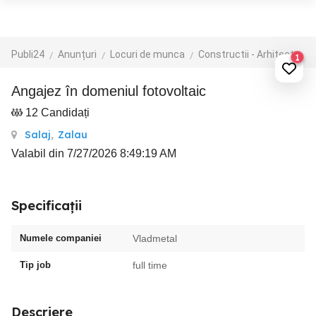
Publi24
Anunțuri
Locuri de munca
Constructii - Arhitectura - Design
1
Angajez în domeniul fotovoltaic
12 Candidați
Salaj
,
Zalau
Valabil din 7/27/2026 8:49:19 AM
Specificații
Numele companiei
Vladmetal
Tip job
full time
Descriere