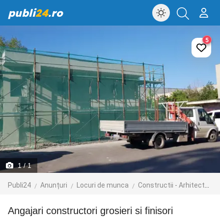
publi
24
.ro
5
1
/ 1
Publi24
Anunțuri
Locuri de munca
Constructii - Arhitectura - Design
Angajari constructori grosieri si finisori