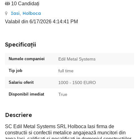
10 Candidați
Iasi
,
Holboca
Valabil din 6/17/2026 4:14:41 PM
Specificații
Numele companiei
Edil Metal Systems
Tip job
full time
Salariu oferit
1000 - 1500 EURO
Disponibil imediat
True
Descriere
SC Edil Metal Systems SRL Holboca Iasi firma de
constructii si confectii metalice angajează muncitori din
zona Iași, calificați și necalificați in domeniul construcțiilor