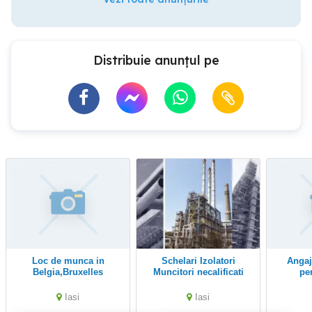
Distribuie anunțul pe
Loc de munca in
Schelari Izolatori
Angajam muncitori
Belgia,Bruxelles
Muncitori necalificati
pe
Iasi
Iasi