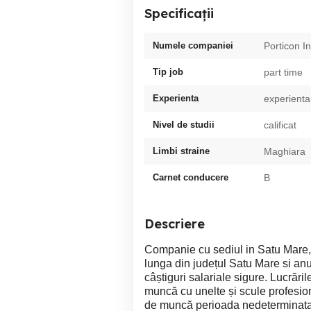
Specificații
Numele companiei
Porticon In
Tip job
part time
Experienta
experienta
Nivel de studii
calificat
Limbi straine
Maghiara
Carnet conducere
B
Descriere
Companie cu sediul in Satu Mare, 
lunga din județul Satu Mare si an
câștiguri salariale sigure. Lucrăr
muncă cu unelte și scule profesion
de muncă perioada nedeterminata,