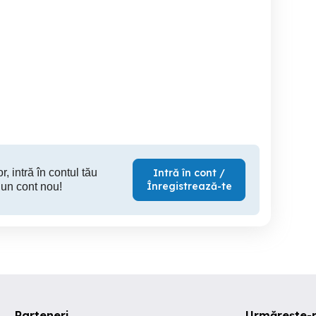
i in
Angajam Meseriasi in
angajez rigipsar sau ajutor
constructii
Tencuiala si glet
ri
Satu Mare
Satu Mare
S
r, intră în contul tău
Intră în cont /
Înregistrează-te
 un cont nou!
Parteneri
Urmărește-