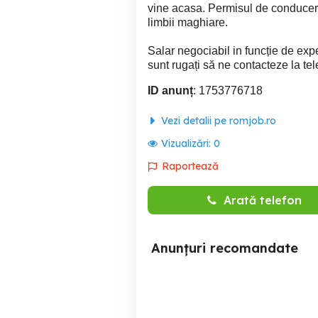
vine acasa. Permisul de conducere
limbii maghiare.
Salar negociabil in funcție de expe
sunt rugați să ne contacteze la tel
ID anunț
: 1753776718
Vezi detalii pe romjob.ro
Vizualizări:
0
Raportează
Arată telefon
Anunțuri recomandate