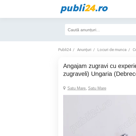
publi
24
.ro
Publi24
Anunțuri
Locuri de munca
Co
Angajam zugravi cu experienta, (glet,
zugraveli) Ungaria (Debre
Satu Mare
,
Satu Mare