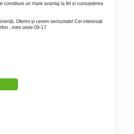
 constituie un mare avantaj la fel si cunoașterea
riență. Oferim și cerem seriozitate! Cei interesați
efon , intre orele 09-17