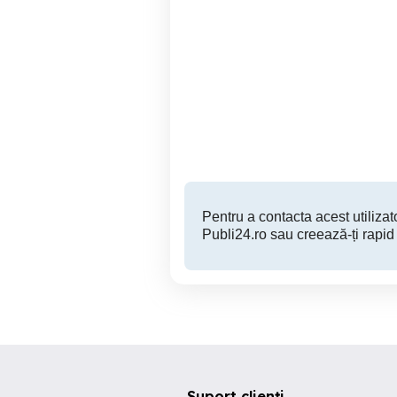
Angajare muncitor
Angajam muncitor
constructii
Satu Mare
Pentru a contacta acest utilizato
Publi24.ro sau creează-ți rapid
Suport clienți