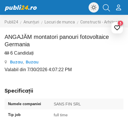
publi
24
.ro
Publi24
Anunțuri
Locuri de munca
Constructii - Arhitectura - Design
3
ANGAJĂM montatori panouri fotovoltaice
Germania
6 Candidați
Buzau
,
Buzau
Valabil din 7/30/2026 4:07:22 PM
Specificații
Numele companiei
SANS FIN SRL
Tip job
full time