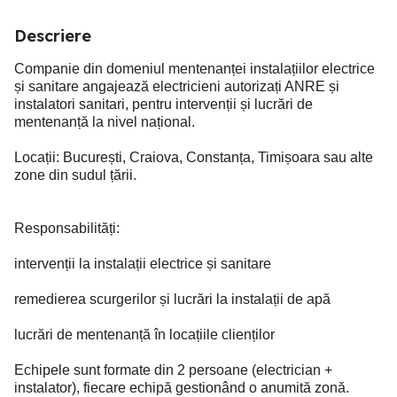
Descriere
Companie din domeniul mentenanței instalațiilor electrice
și sanitare angajează electricieni autorizați ANRE și
instalatori sanitari, pentru intervenții și lucrări de
mentenanță la nivel național.
Locații: București, Craiova, Constanța, Timișoara sau alte
zone din sudul țării.
Responsabilități:
intervenții la instalații electrice și sanitare
remedierea scurgerilor și lucrări la instalații de apă
lucrări de mentenanță în locațiile clienților
Echipele sunt formate din 2 persoane (electrician +
instalator), fiecare echipă gestionând o anumită zonă.