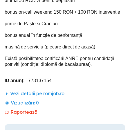
diurnă 50 RON zi pentru deplasări
bonus on-call weekend 150 RON + 100 RON intervenție
prime de Paște și Crăciun
bonus anual în funcție de performanță
mașină de serviciu (plecare direct de acasă)
Există posibilitatea certificării ANRE pentru candidații
potriviți (condiție: diplomă de bacalaureat).
ID anunț
: 1773137154
Vezi detalii pe romjob.ro
Vizualizări:
0
Raportează