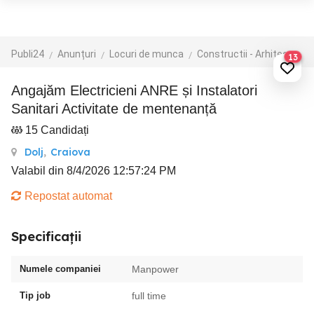
Publi24
Anunțuri
Locuri de munca
Constructii - Arhitectura - Design
13
Angajăm Electricieni ANRE și Instalatori
Sanitari Activitate de mentenanță
15 Candidați
Dolj
,
Craiova
Valabil din 8/4/2026 12:57:24 PM
Repostat automat
Specificații
Numele companiei
Manpower
Tip job
full time