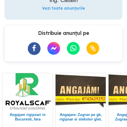
ing. Catalin
Vezi toate anunțurile
Distribuie anunțul pe
Angajam rigipsari in
Angajare: Zugrav pe gk,
Angajare: Rigipsari
Bucuresti, fara
rigipsar si slefuitor glet.
necalificati, salariu 8500
Cu sau fara experienta