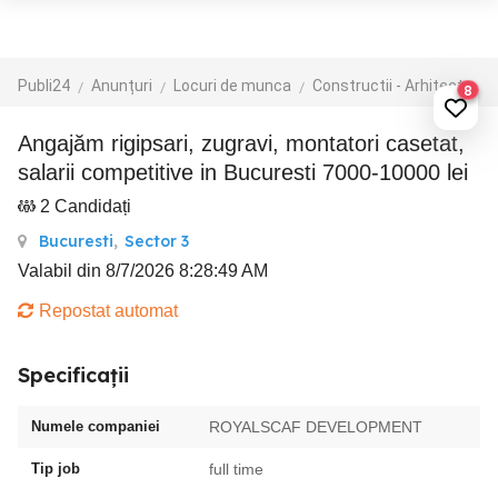
Publi24
Anunțuri
Locuri de munca
Constructii - Arhitectura - Design
8
Angajăm rigipsari, zugravi, montatori casetat,
salarii competitive in Bucuresti 7000-10000 lei
2 Candidați
Bucuresti
,
Sector 3
Valabil din 8/7/2026 8:28:49 AM
Repostat automat
Specificații
Numele companiei
ROYALSCAF DEVELOPMENT
Tip job
full time