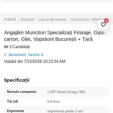
Publi24
Anunțuri
Locuri de munca
Constructii - Arhitectura - Design
2
Angajăm Muncitori Specializați Finisaje, Gips-
carton, Glet, Vopsitorii București + Țară
3 Candidați
Bucuresti
,
Sector 2
Valabil din 7/15/2026 10:15:34 AM
Specificații
Numele companiei
LTAP Retail Design SRL
Tip job
full time
Experienta
experienta peste 3 ani