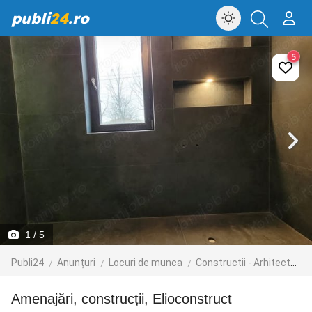
publi
24
.ro
5
1
/ 5
Publi24
Anunțuri
Locuri de munca
Constructii - Arhitectura - Design
Amenajări, construcții, Elioconstruct