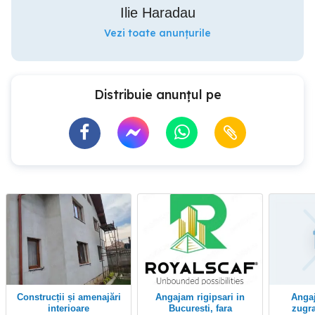
Ilie Haradau
Vezi toate anunțurile
Distribuie anunțul pe
Construcții și amenajări
Angajam rigipsari in
Angajăm rigipsari,
interioare
Bucuresti, fara
zugra