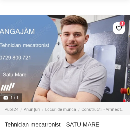
3
1
/ 1
Publi24
Anunțuri
Locuri de munca
Constructii - Arhitectura - Design
Tehnician mecatronist - SATU MARE