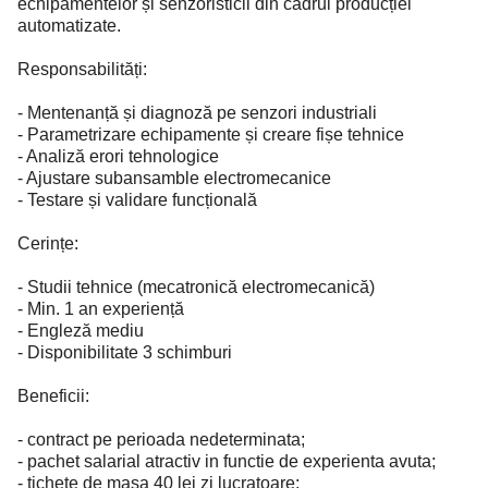
echipamentelor și senzoristicii din cadrul producției
automatizate.
Responsabilități:
- Mentenanță și diagnoză pe senzori industriali
- Parametrizare echipamente și creare fișe tehnice
- Analiză erori tehnologice
- Ajustare subansamble electromecanice
- Testare și validare funcțională
Cerințe:
- Studii tehnice (mecatronică electromecanică)
- Min. 1 an experiență
- Engleză mediu
- Disponibilitate 3 schimburi
Beneficii:
- contract pe perioada nedeterminata;
- pachet salarial atractiv in functie de experienta avuta;
- tichete de masa 40 lei zi lucratoare;