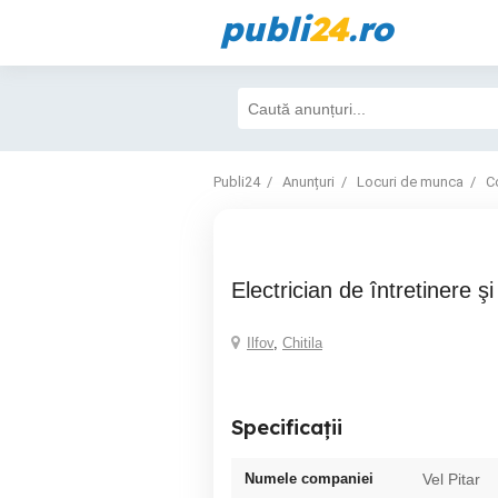
publi
24
.ro
Publi24
Anunțuri
Locuri de munca
Co
Electrician de întretinere şi
Ilfov
,
Chitila
Specificații
Numele companiei
Vel Pitar