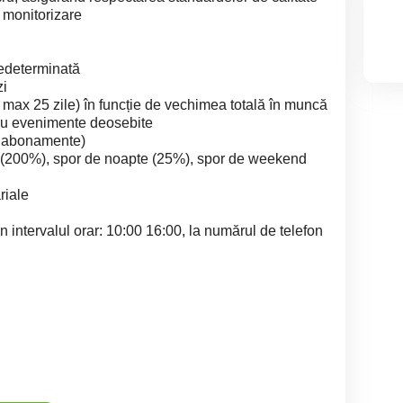
e monitorizare
edeterminată
zi
 max 25 zile) în funcție de vechimea totală în muncă
tru evenimente deosebite
te abonamente)
e (200%), spor de noapte (25%), spor de weekend
riale
 in intervalul orar: 10:00 16:00, la numărul de telefon