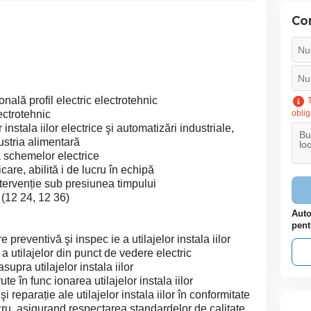
Con
onală profil electric electrotehnic
T
lectrotehnic
oblig
 instala iilor electrice şi automatizări industriale,
ustria alimentară
a schemelor electrice
care, abilită i de lucru în echipă
ntervenție sub presiunea timpului
 (12 24, 12 36)
Auto
pent
e preventivă şi inspec ie a utilajelor instala iilor
 utilajelor din punct de vedere electric
supra utilajelor instala iilor
te în func ionarea utilajelor instala iilor
şi reparație ale utilajelor instala iilor în conformitate
ucru, asigurand respectarea standardelor de calitate