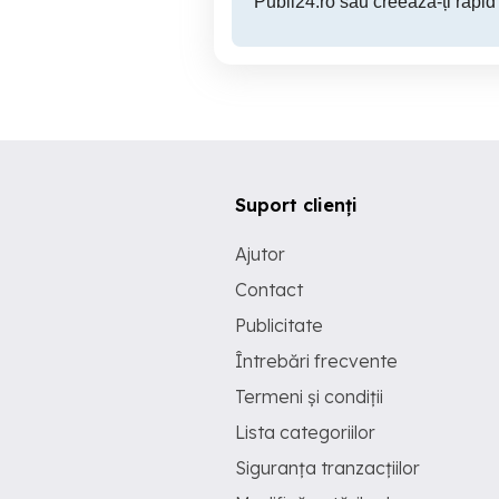
Publi24.ro sau creează-ți rapid
Suport clienți
Ajutor
Contact
Publicitate
Întrebări frecvente
Termeni și condiții
Lista categoriilor
Siguranța tranzacțiilor