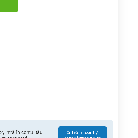
jam tehnicieni,
Electrician
Tehnici
electricieni, ajutor
ectricieni din Bucuresti
Chiajna
Afumati
B
r, intră în contul tău
Intră în cont /