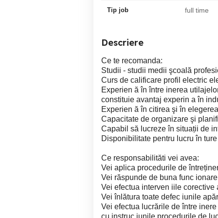
Tip job
full time
Descriere
Ce te recomanda:
Studii - studii medii şcoală profesi
Curs de calificare profil electric e
Experien ă în între inerea utilajelor
constituie avantaj experin a în ind
Experien ă în citirea şi în elegere
Capacitate de organizare şi planifi
Capabil să lucreze în situații de i
Disponibilitate pentru lucru în ture
Ce responsabilităti vei avea:
Vei aplica procedurile de întreținer
Vei răspunde de buna func ionare a
Vei efectua interven iile corective a
Vei înlătura toate defec iunile apăru
Vei efectua lucrările de între inere 
cu instruc iunile procedurile de l