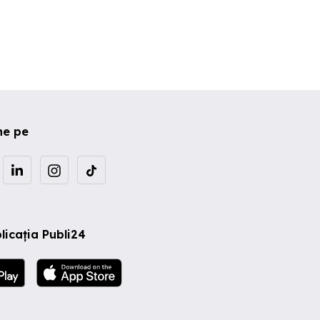
ne pe
licația Publi24