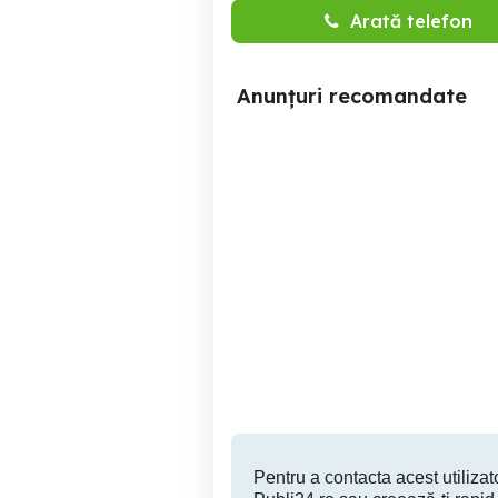
Arată telefon
Anunțuri recomandate
Angajam Electrician
Anga
autorizat ANRE
el
Chitila
Pentru a contacta acest utilizato