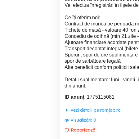
Vei efectua înregistrări în fişele d
Ce îți oferim noi:
Contract de muncă pe perioada n
Tichete de masă - valoare 40 ron 
Concediu de odihnă (min 21 zile -
Ajutoare financiare acordate pen
Transport decontat integral (bile
Sporuri: spor de ore suplimentar
spor de sarbătoare legală
Alte beneficii conform politicii sala
Detalii suplimentare: luni - vineri,
din anunt.
ID anunț
: 1775115081
Vezi detalii pe romjob.ro
Vizualizări:
0
Raportează