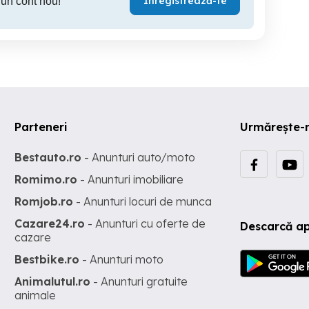
Înregistrează-te
 un cont nou!
Parteneri
Urmărește-
Bestauto.ro
- Anunturi auto/moto
Romimo.ro
- Anunturi imobiliare
Romjob.ro
- Anunturi locuri de munca
Cazare24.ro
- Anunturi cu oferte de
Descarcă ap
cazare
Bestbike.ro
- Anunturi moto
Animalutul.ro
- Anunturi gratuite
animale